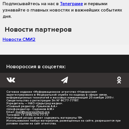
Подписывайтесь на нас
в
Телеграме
и первыми
узнавайте о главных новостях и важнейших событиях
дня.
Новости партнеров
Новости СМИ2
Новороссия в соцсетях:
Сетевое издание «Информационное агентство «Новороссия»
зарегистрировано в Федеральной службе по надзору в сфере связи,
информационных технологий и массовых коммуникаций 20 ноября 2019 г.
Свидетельство о регистрации Эл № ФС77-77187.
Учредитель — НАО «Царьград медиа».
«Главный редактор- Лукьянов А.А.»
«Шеф-редактор - Садчиков А.М.»
Email:
mail@novorosinform.org
Телефон: +7 (495) 374-77-73
Настоящий ресурс может содержать материалы 18+.
Использование любых материалов, размещённых на сайте, разрешается при
условии ссылки на сайт агентства.