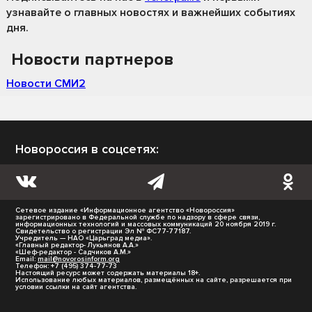
узнавайте о главных новостях и важнейших событиях
дня.
Новости партнеров
Новости СМИ2
Новороссия в соцсетях:
Сетевое издание «Информационное агентство «Новороссия»
зарегистрировано в Федеральной службе по надзору в сфере связи,
информационных технологий и массовых коммуникаций 20 ноября 2019 г.
Свидетельство о регистрации Эл № ФС77-77187.
Учредитель — НАО «Царьград медиа».
«Главный редактор- Лукьянов А.А.»
«Шеф-редактор - Садчиков А.М.»
Email:
mail@novorosinform.org
Телефон: +7 (495) 374-77-73
Настоящий ресурс может содержать материалы 18+.
Использование любых материалов, размещённых на сайте, разрешается при
условии ссылки на сайт агентства.