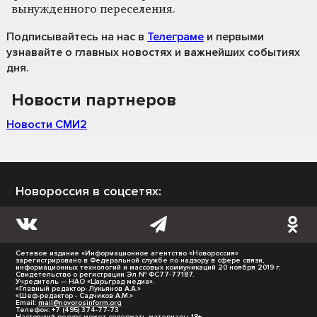
вынужденного переселения.
Подписывайтесь на нас
в
Телеграме
и первыми
узнавайте о главных новостях и важнейших событиях
дня.
Новости партнеров
Новости СМИ2
Новороссия в соцсетях:
Сетевое издание «Информационное агентство «Новороссия»
зарегистрировано в Федеральной службе по надзору в сфере связи,
информационных технологий и массовых коммуникаций 20 ноября 2019 г.
Свидетельство о регистрации Эл № ФС77-77187.
Учредитель — НАО «Царьград медиа».
«Главный редактор- Лукьянов А.А.»
«Шеф-редактор - Садчиков А.М.»
Email:
mail@novorosinform.org
Телефон: +7 (495) 374-77-73
Настоящий ресурс может содержать материалы 18+.