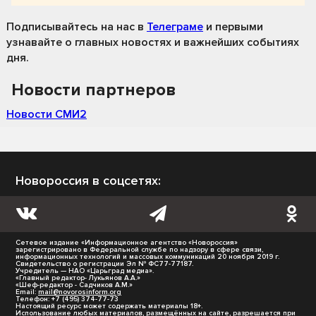
Подписывайтесь на нас
в
Телеграме
и первыми
узнавайте о главных новостях и важнейших событиях
дня.
Новости партнеров
Новости СМИ2
Новороссия в соцсетях:
Сетевое издание «Информационное агентство «Новороссия»
зарегистрировано в Федеральной службе по надзору в сфере связи,
информационных технологий и массовых коммуникаций 20 ноября 2019 г.
Свидетельство о регистрации Эл № ФС77-77187.
Учредитель — НАО «Царьград медиа».
«Главный редактор- Лукьянов А.А.»
«Шеф-редактор - Садчиков А.М.»
Email:
mail@novorosinform.org
Телефон: +7 (495) 374-77-73
Настоящий ресурс может содержать материалы 18+.
Использование любых материалов, размещённых на сайте, разрешается при