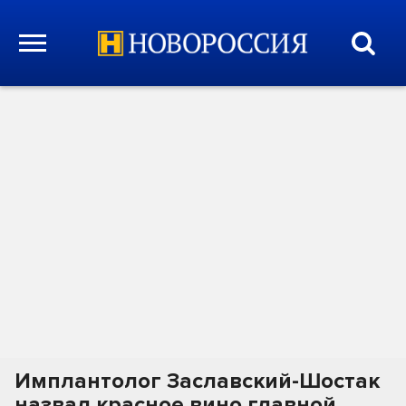
Имплантолог Заславский-Шостак
назвал красное вино главной