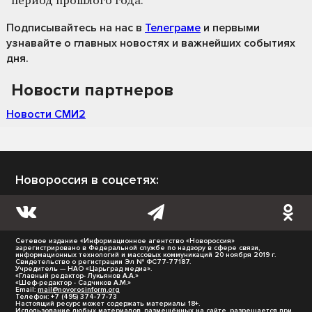
период прошлого года.
Подписывайтесь на нас
в
Телеграме
и первыми
узнавайте о главных новостях и важнейших событиях
дня.
Новости партнеров
Новости СМИ2
Новороссия в соцсетях:
Сетевое издание «Информационное агентство «Новороссия»
зарегистрировано в Федеральной службе по надзору в сфере связи,
информационных технологий и массовых коммуникаций 20 ноября 2019 г.
Свидетельство о регистрации Эл № ФС77-77187.
Учредитель — НАО «Царьград медиа».
«Главный редактор- Лукьянов А.А.»
«Шеф-редактор - Садчиков А.М.»
Email:
mail@novorosinform.org
Телефон: +7 (495) 374-77-73
Настоящий ресурс может содержать материалы 18+.
Использование любых материалов, размещённых на сайте, разрешается при