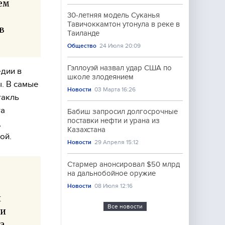
ем
30-летняя модель Суканья
Тавичоккамтон утонула в реке в
в
Таиланде
Общество
24 Июля 20:09
Гэллоуэй назвал удар США по
дии в
школе злодеянием
. В самые
Новости
03 Марта 16:26
такль
та
Бабиш запросил долгосрочные
поставки нефти и урана из
,
Казахстана
ой.
Новости
29 Апреля 15:12
Стармер анонсировал $50 млрд
на дальнобойное оружие
Новости
08 Июля 12:16
и
Все новости
ни
а.