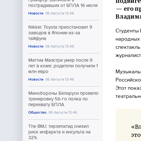
подвиге
пострадавших от БПЛА 16 июля
— его п
Новости
06 Августа 13:46
Владим
Nikkei: Toyota приостановит 9
Студенты 
заводов в Японии из-за
народных 
тайфуна
спектакль
Новости
06 Августа 13:46
журналист
Маттиа Маэстри умер после 9
лет в коме; родители получили 1
Музыкальн
млн евро
Российско
Новости
06 Августа 13:46
Этот пока
Минобороны Беларуси провело
театральн
тренировку 56-го полка по
перехвату БПЛА
Общество
06 Августа 13:46
«В
The BMJ: тирзепатид снизил
риск инфаркта и инсульта на
это
32%