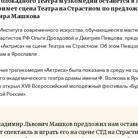
 блокадного Театра музкомедии останется в
римет сцена Театра на Страстном по предло
ира Машкова
Института современного искусства, обучающиеся в маст
артистов РФ Ольги Дроздовой и Дмитрия Певцова, пред
 «Актриса» на сцене Театра на Страстном. Об этом Певц
ам в Ярославле.
ая трагикомедия «Актриса» была показана в среду на с
го академического театра драмы имени Ф. Волкова в Яр
з открыл XVII Всероссийский молодежный фестиваль «Б
ой России».
ладимир Львович Машков предложил нам остав
т спектакль и играть его на сцене СТД на Страст