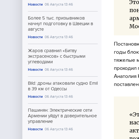
Это
Новости
06 Августа 13:46
пон
арм
Более 5 тыс. призывников
начнут подготовку в Швеции в
Мос
августе
Новости
06 Августа 13:46
Постановк
Жаров сравнил «Битву
годы блок
экстрасенсов» с быстрыми
тяжелые м
углеводами
проходил 
Новости
06 Августа 13:46
Анатолия 
Bild: дроны атаковали судно Emil
поставлен
в 39 км от Одессы
Новости
06 Августа 13:46
Пашинян: Электрические сети
«Эт
Армении уйдут в доверительное
управление
нас
Новости
06 Августа 13:46
акт
тож