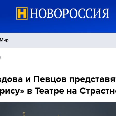
Мир
6
Политика
С
Экономика
П
дова и Певцов представя
рису» в Театре на Страст
Спорт