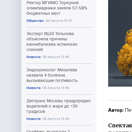
Ректор МГИМО Торкунов:
олимпиадники заняли 57-58%
бюджетных мест
Общество
06 Августа 13:47
Эксперт ВШЭ Тельнова
объяснила причины
каннибализма испанских
слизней
Новости
06 Августа 13:46
Эндокринолог Михалева
назвала 4 болезни,
вызывающие потливость
Новости
06 Августа 13:46
Дептранс Москвы предупредил
водителей о жаре до +30
Автор:
Пе
градусов
Новости
06 Августа 13:46
Спектак
Грайфер: выписали 2