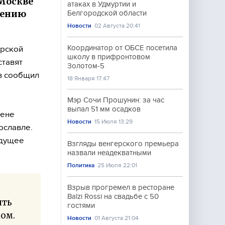
 Москве
атаках в Удмуртии и
жению
Белгородской области
Новости
02 Августа 20:41
Координатор от ОБСЕ посетила
ерской
школу в прифронтовом
ставят
Золотом-5
ов сообщил
18 Января 17:47
Мэр Сочи Прошунин: за час
выпал 51 мм осадков
цене
Новости
15 Июля 13:29
ославле.
удущее
Взгляды венгерского премьера
назвали неадекватными
Политика
25 Июля 22:01
Взрыв прогремел в ресторане
Balzi Rossi на свадьбе с 50
ить
гостями
ном.
Новости
01 Августа 21:04