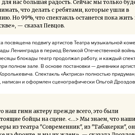
 для нас большая радость. Сейчас мы только буд
имать, что делать с ребятами, которые ушли в
ию. Но 99%, что спектакль останется пока жить 
кве», — сказал Певцов.
а посвящена подвигу артистов Театра музыкальной коме
ады Ленинграда в период Великой Отечественной войны
есяцы блокады театр продолжал работу, и каждый спек
при полном зале. В основе постановки — дневники артис
Королькевича. Спектакль «Актриса» полностью придуман
, написан и оформлен сценографически Ольгой Дроздов
о наш гимн актеру прежде всего, это были
тоящие бойцы на сцене. <…> Мы знаем, что наш
еры из театра "Современник", из "Табакерки", о
е на фронте, и мы их ждем», — сказала Дроздов