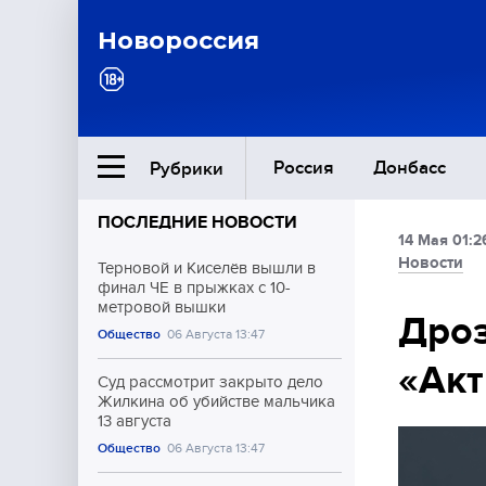
Новороссия
Россия
Донбасс
Рубрики
ПОСЛЕДНИЕ НОВОСТИ
14 Мая 01:2
Ближний Восток
Новости
Терновой и Киселёв вышли в
финал ЧЕ в прыжках с 10-
метровой вышки
Общество
Дроз
Общество
06 Августа 13:47
«Акт
Культура
Суд рассмотрит закрыто дело
Жилкина об убийстве мальчика
13 августа
Общество
06 Августа 13:47