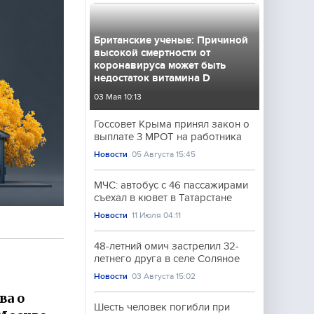
Британские ученые: Причиной
высокой смертности от
коронавируса может быть
недостаток витамина D
03 Мая 10:13
Госсовет Крыма принял закон о
выплате 3 МРОТ на работника
Новости
05 Августа 15:45
МЧС: автобус с 46 пассажирами
съехал в кювет в Татарстане
Новости
11 Июля 04:11
48-летний омич застрелил 32-
летнего друга в селе Соляное
Новости
03 Августа 15:02
ва о
Шесть человек погибли при