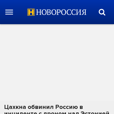
Цахкна обвинил Россию в
инциденте с дроном над Эстонией