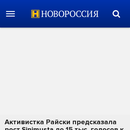
Активистка Райски предсказала
рост Sinimusta до 15 тыс. голосов к