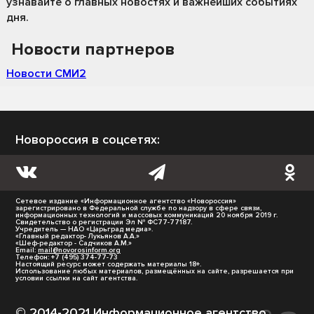
узнавайте о главных новостях и важнейших событиях
дня.
Новости партнеров
Новости СМИ2
Новороссия в соцсетях:
Сетевое издание «Информационное агентство «Новороссия»
зарегистрировано в Федеральной службе по надзору в сфере связи,
информационных технологий и массовых коммуникаций 20 ноября 2019 г.
Свидетельство о регистрации Эл № ФС77-77187.
Учредитель — НАО «Царьград медиа».
«Главный редактор- Лукьянов А.А.»
«Шеф-редактор - Садчиков А.М.»
Email:
mail@novorosinform.org
Телефон: +7 (495) 374-77-73
Настоящий ресурс может содержать материалы 18+.
Использование любых материалов, размещённых на сайте, разрешается при
условии ссылки на сайт агентства.
© 2014-2021 Информационное агентство