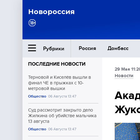
Новороссия
Россия
Донбасс
Рубрики
ПОСЛЕДНИЕ НОВОСТИ
29 Мая 11:2
Ближний Восток
Новости
Терновой и Киселёв вышли в
финал ЧЕ в прыжках с 10-
метровой вышки
Общество
Акад
Общество
06 Августа 13:47
Жук
Культура
Суд рассмотрит закрыто дело
Жилкина об убийстве мальчика
13 августа
Общество
06 Августа 13:47