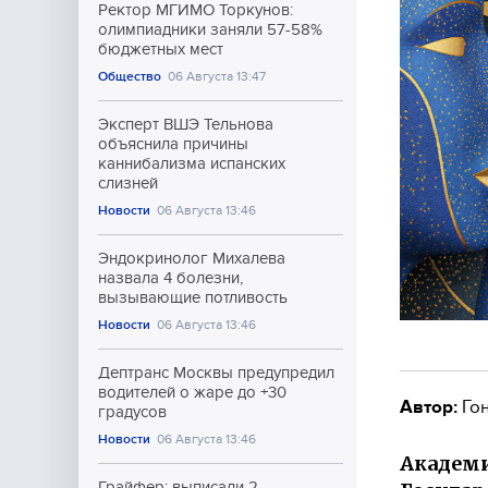
Ректор МГИМО Торкунов:
олимпиадники заняли 57-58%
бюджетных мест
Общество
06 Августа 13:47
Эксперт ВШЭ Тельнова
объяснила причины
каннибализма испанских
слизней
Новости
06 Августа 13:46
Эндокринолог Михалева
назвала 4 болезни,
вызывающие потливость
Новости
06 Августа 13:46
Дептранс Москвы предупредил
водителей о жаре до +30
Автор:
Гон
градусов
Новости
06 Августа 13:46
Академи
Грайфер: выписали 2