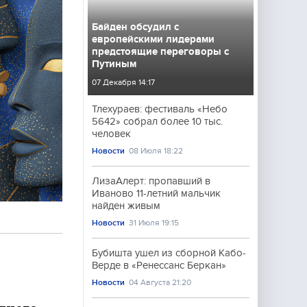
Байден обсудил с
европейскими лидерами
предстоящие переговоры с
Путиным
07 Декабря 14:17
Тлехураев: фестиваль «Небо
5642» собрал более 10 тыс.
человек
Новости
08 Июля 18:22
ЛизаАлерт: пропавший в
Иваново 11-летний мальчик
найден живым
Новости
31 Июля 19:15
Бубишта ушел из сборной Кабо-
Верде в «Ренессанс Беркан»
Новости
04 Августа 21:20