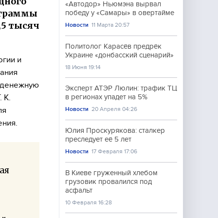
дного
«Автодор» Ньюмэна вырвал
ограммы
победу у «Самары» в овертайме
,5 тысяч
Новости
11 Марта 20:57
Политолог Карасёв предрёк
Украине «донбасский сценарий»
гии и
18 Июня 19:14
вания
 денежную
Эксперт АТЭР Люлин: трафик ТЦ
 К.
в регионах упадет на 5%
ля
Новости
20 Апреля 04:26
ения.
Юлия Проскурякова: сталкер
преследует её 5 лет
Новости
17 Февраля 17:06
ая
В Киеве груженный хлебом
грузовик провалился под
асфальт
10 Февраля 16:28