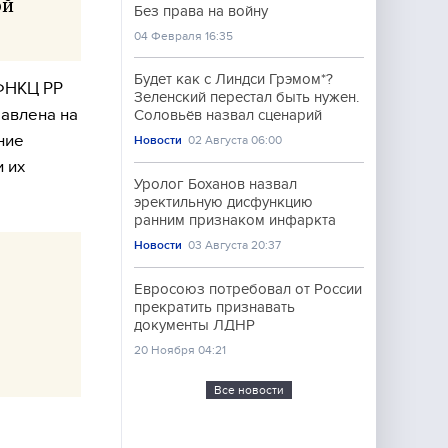
ой
Без права на войну
04 Февраля 16:35
Будет как с Линдси Грэмом*?
 ФНКЦ РР
Зеленский перестал быть нужен.
равлена на
Соловьёв назвал сценарий
ние
Новости
02 Августа 06:00
 их
Уролог Боханов назвал
эректильную дисфункцию
ранним признаком инфаркта
Новости
03 Августа 20:37
Евросоюз потребовал от России
прекратить признавать
документы ЛДНР
20 Ноября 04:21
Все новости