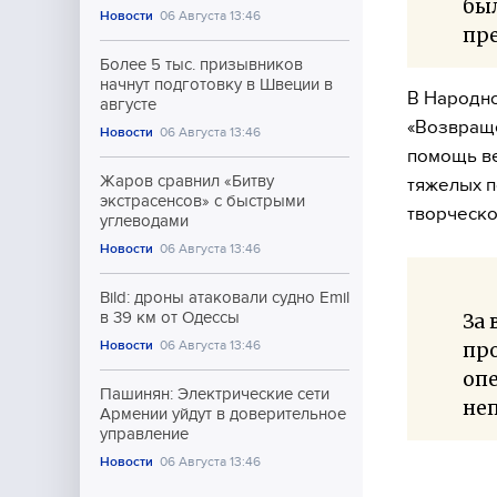
был
Новости
06 Августа 13:46
пре
Более 5 тыс. призывников
начнут подготовку в Швеции в
В Народно
августе
«Возвраще
Новости
06 Августа 13:46
помощь в
Жаров сравнил «Битву
тяжелых п
экстрасенсов» с быстрыми
творческо
углеводами
Новости
06 Августа 13:46
Bild: дроны атаковали судно Emil
в 39 км от Одессы
За
Новости
06 Августа 13:46
про
опе
Пашинян: Электрические сети
неп
Армении уйдут в доверительное
управление
Новости
06 Августа 13:46