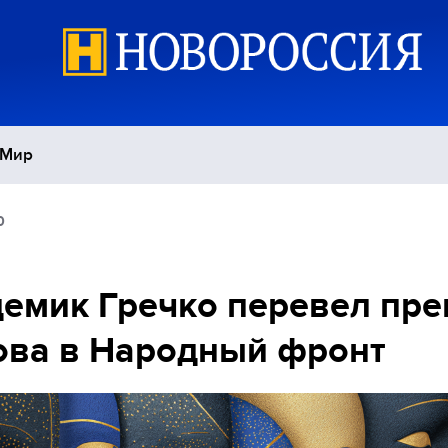
Мир
0
Политика
С
Экономика
П
емик Гречко перевел пр
ова в Народный фронт
Спорт