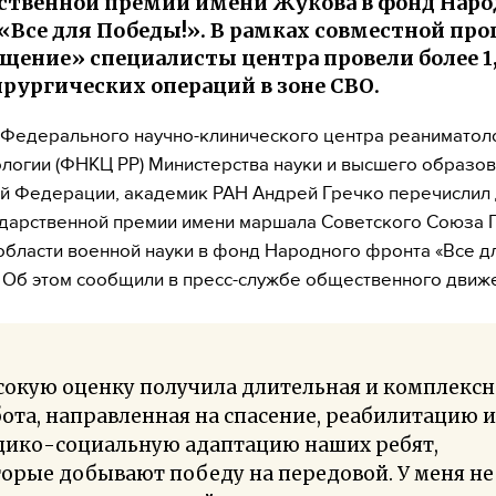
ственной премии имени Жукова в фонд Наро
«Все для Победы!». В рамках совместной пр
щение» специалисты центра провели более 1
рургических операций в зоне СВО.
Федерального научно-клинического центра реаниматоло
логии (ФНКЦ РР) Министерства науки и высшего образо
й Федерации, академик РАН Андрей Гречко перечислил
ударственной премии имени маршала Советского Союза Г.
области военной науки в фонд Народного фронта «Все д
 Об этом сообщили в пресс-службе общественного движ
сокую оценку получила длительная и комплексн
ота, направленная на спасение, реабилитацию и
дико-социальную адаптацию наших ребят,
орые добывают победу на передовой. У меня не