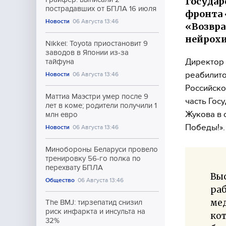
Государ
пострадавших от БПЛА 16 июля
фронта 
Новости
06 Августа 13:46
«Возвра
нейрохи
Nikkei: Toyota приостановит 9
заводов в Японии из-за
Директор 
тайфуна
реабилито
Новости
06 Августа 13:46
Российско
Маттиа Маэстри умер после 9
часть Гос
лет в коме; родители получили 1
Жукова в 
млн евро
Победы!».
Новости
06 Августа 13:46
Минобороны Беларуси провело
тренировку 56-го полка по
перехвату БПЛА
Вы
Общество
06 Августа 13:46
раб
ме
The BMJ: тирзепатид снизил
риск инфаркта и инсульта на
кот
32%