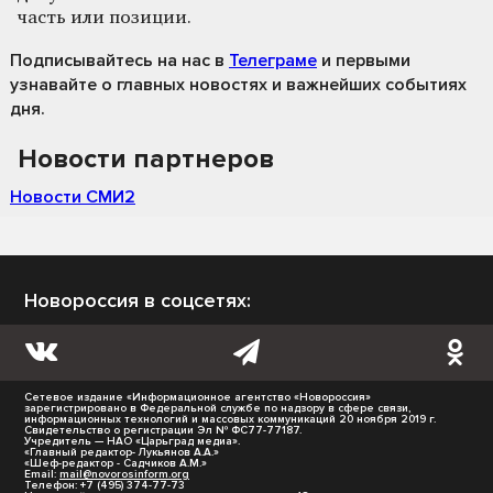
часть или позиции.
Подписывайтесь на нас
в
Телеграме
и первыми
узнавайте о главных новостях и важнейших событиях
дня.
Новости партнеров
Новости СМИ2
Новороссия в соцсетях:
Сетевое издание «Информационное агентство «Новороссия»
зарегистрировано в Федеральной службе по надзору в сфере связи,
информационных технологий и массовых коммуникаций 20 ноября 2019 г.
Свидетельство о регистрации Эл № ФС77-77187.
Учредитель — НАО «Царьград медиа».
«Главный редактор- Лукьянов А.А.»
«Шеф-редактор - Садчиков А.М.»
Email:
mail@novorosinform.org
Телефон: +7 (495) 374-77-73