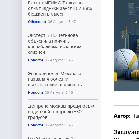
Ректор МГИМО Торкунов:
олимпиадники заняли 57-58%
бюджетных мест
Общество
06 Августа 13:47
Эксперт ВШЭ Тельнова
объяснила причины
каннибализма испанских
слизней
Новости
06 Августа 13:46
Эндокринолог Михалева
назвала 4 болезни,
вызывающие потливость
Новости
06 Августа 13:46
Дептранс Москвы предупредил
водителей о жаре до +30
Автор:
Па
градусов
Новости
06 Августа 13:46
Заслуже
Грайфер: выписали 2