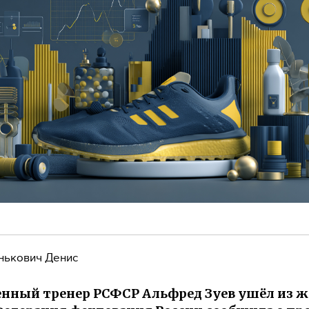
нькович Денис
нный тренер РСФСР Альфред Зуев ушёл из ж