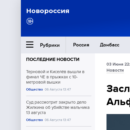
Новороссия
Россия
Донбасс
Рубрики
ПОСЛЕДНИЕ НОВОСТИ
03 Июня 22
Ближний Восток
Новости
Терновой и Киселёв вышли в
финал ЧЕ в прыжках с 10-
метровой вышки
Общество
Зас
Общество
06 Августа 13:47
Альф
Культура
Суд рассмотрит закрыто дело
Жилкина об убийстве мальчика
13 августа
Общество
06 Августа 13:47