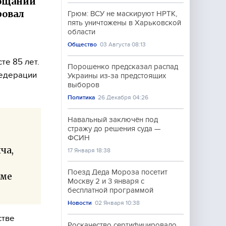
рощании
ровал
Грюм: ВСУ не маскируют НРТК,
пять уничтожены в Харьковской
области
Общество
03 Августа 08:13
е 85 лет.
Порошенко предсказал распад
Федерации
Украины из-за предстоящих
выборов
Политика
26 Декабря 04:26
Навальный заключён под
стражу до решения суда —
ФСИН
ча,
17 Января 18:38
Поезд Деда Мороза посетит
оме
Москву 2 и 3 января с
бесплатной программой
Новости
02 Января 10:38
стве
Роскачество сертифицировало