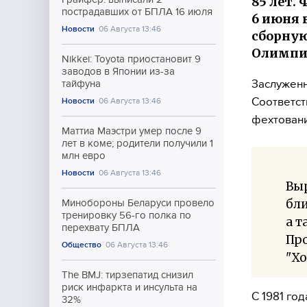
85 лет.
пострадавших от БПЛА 16 июля
6 июня 
Новости
06 Августа 13:46
сборную
Олимпиа
Nikkei: Toyota приостановит 9
заводов в Японии из-за
Заслуженн
тайфуна
Соответст
Новости
06 Августа 13:46
фехтовани
Маттиа Маэстри умер после 9
лет в коме; родители получили 1
млн евро
Новости
06 Августа 13:46
Вы
бли
Минобороны Беларуси провело
тренировку 56-го полка по
а т
перехвату БПЛА
Про
Общество
06 Августа 13:46
"Хо
The BMJ: тирзепатид снизил
риск инфаркта и инсульта на
С 1981 го
32%