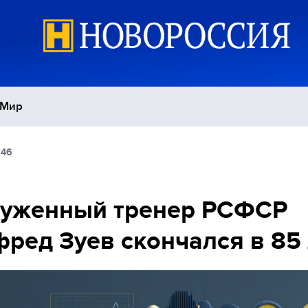
Мир
:46
Политика
С
Экономика
П
луженный тренер РСФСР
ред Зуев скончался в 85 
Спорт