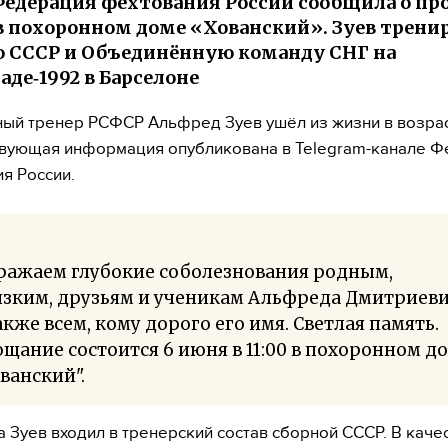
 Федерация фехтования России сообщила о п
в похоронном доме «Хованский». Зуев трени
 СССР и Объединённую команду СНГ на
де‑1992 в Барселоне
ый тренер РСФСР Альфред Зуев ушёл из жизни в возраст
вующая информация опубликована в Telegram-канале 
я России.
ражаем глубокие соболезнования родным,
зким, друзьям и ученикам Альфреда Дмитриеви
акже всем, кому дорого его имя. Светлая память.
щание состоится 6 июня в 11:00 в похоронном д
ванский".
да Зуев входил в тренерский состав сборной СССР. В каче