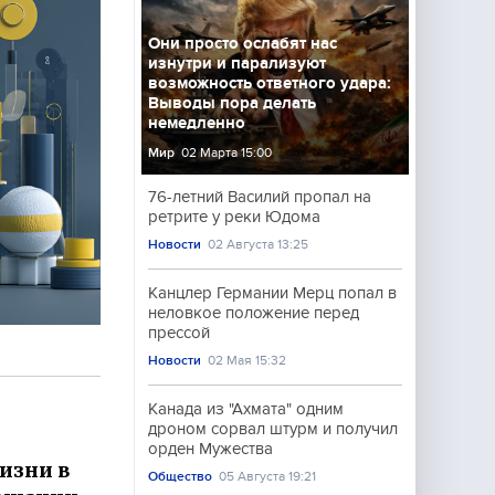
Они просто ослабят нас
изнутри и парализуют
возможность ответного удара:
Выводы пора делать
немедленно
Мир
02 Марта 15:00
76-летний Василий пропал на
ретрите у реки Юдома
Новости
02 Августа 13:25
Канцлер Германии Мерц попал в
неловкое положение перед
прессой
Новости
02 Мая 15:32
Канада из "Ахмата" одним
дроном сорвал штурм и получил
орден Мужества
изни в
Общество
05 Августа 19:21