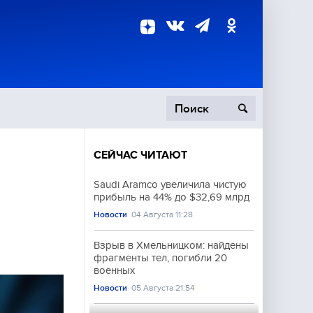
СЕЙЧАС ЧИТАЮТ
пецоперация
Saudi Aramco увеличила чистую
прибыль на 44% до $32,69 млрд
роисшествия
Новости
04 Августа 11:28
Взрыв в Хмельницком: найдены
фрагменты тел, погибли 20
военных
Новости
05 Августа 21:54