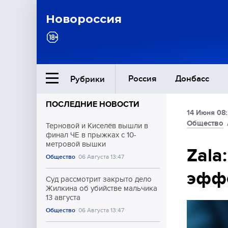
Новороссия
Россия
Донбасс
Рубрики
ПОСЛЕДНИЕ НОВОСТИ
14 Июня 08
Ближний Восток
Общество
Терновой и Киселёв вышли в
финал ЧЕ в прыжках с 10-
метровой вышки
Общество
Zala
Общество
06 Августа 13:47
эффе
Культура
Суд рассмотрит закрыто дело
Жилкина об убийстве мальчика
13 августа
Общество
06 Августа 13:47