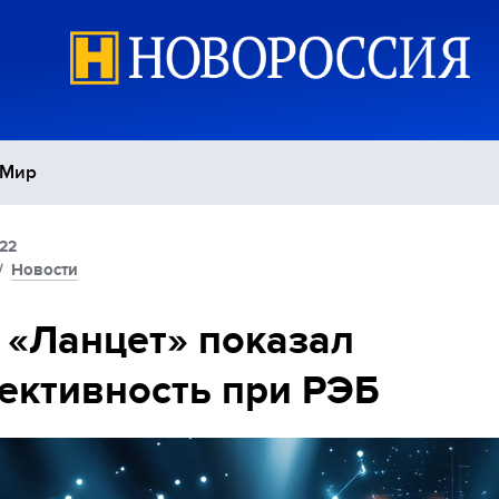
Мир
:22
Политика
С
/
Новости
Экономика
П
: «Ланцет» показал
ктивность при РЭБ
Спорт