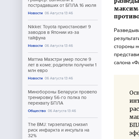
разведы
пострадавших от БПЛА 16 июля
максима
Новости
06 Августа 13:46
противо
Nikkei: Toyota приостановит 9
Разведыва
заводов в Японии из-за
результат
тайфуна
стороны 
Новости
06 Августа 13:46
представи
Маттиа Маэстри умер после 9
салона «Ф
лет в коме; родители получили 1
млн евро
Новости
06 Августа 13:46
Ос
Минобороны Беларуси провело
тренировку 56-го полка по
инт
перехвату БПЛА
рас
Общество
06 Августа 13:46
ма
БП
The BMJ: тирзепатид снизил
риск инфаркта и инсульта на
эф
32%