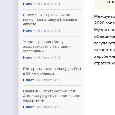
про
Новости
06 Августа 13:46
Более 5 тыс. призывников
Междунаро
начнут подготовку в Швеции в
2026 года
августе
Музея вое
Новости
06 Августа 13:46
объединя
Жаров сравнил «Битву
государст
экстрасенсов» с быстрыми
экспертов
углеводами
зарубежны
Новости
06 Августа 13:46
стратегич
Bild: дроны атаковали судно Emil
в 39 км от Одессы
Новости
06 Августа 13:46
Пашинян: Электрические сети
Армении уйдут в доверительное
управление
Новости
06 Августа 13:46