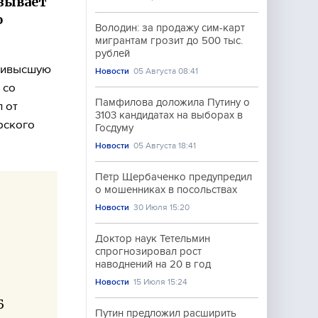
зывает
о
Володин: за продажу сим-карт
мигрантам грозит до 500 тыс.
рублей
наивысшую
Новости
05 Августа 08:41
 со
Памфилова доложила Путину о
 от
3103 кандидатах на выборах в
рского
Госдуму
Новости
05 Августа 18:41
Пётр Щербаченко предупредил
о мошенниках в посольствах
Новости
30 Июля 15:20
Доктор наук Тетельмин
спрогнозировал рост
наводнений на 20 в год
Новости
15 Июля 15:24
Б
Путин предложил расширить