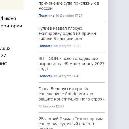
применение суда присяжных в
России
Политика
10 Декабря 17:27
14 июня
ерритории
Гулиев назвал плохую
экипировку одной из причин
гибели 5 альпинистов
Новости
06 Августа 12:18
дущих
 27
ВПП ООН: число голодающих
ает
вырастет на 49 млн к концу 2027
года
Новости
05 Августа 14:46
Глава Белоруссии провёл
совещание с Совбезом «по
защите конституционного строя»
12 Августа 12:43
25-летний Герман Титов первым
совершил суточный полет в