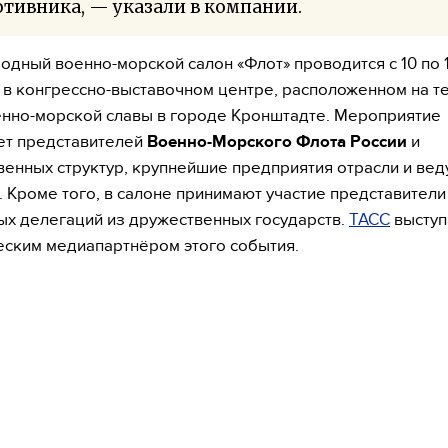
тивника, — указали в компании.
дный военно-морской салон «Флот» проводится с 10 по 
 в конгрессно-выставочном центре, расположенном на т
нно-морской славы в городе Кронштадте. Мероприятие
ет представителей
Военно-Морского Флота России
и
венных структур, крупнейшие предприятия отрасли и ве
. Кроме того, в салоне принимают участие представители
х делегаций из дружественных государств.
ТАСС
выступ
еским медиапартнёром этого события.