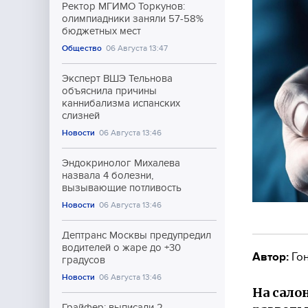
Ректор МГИМО Торкунов:
олимпиадники заняли 57-58%
бюджетных мест
Общество
06 Августа 13:47
Эксперт ВШЭ Тельнова
объяснила причины
каннибализма испанских
слизней
Новости
06 Августа 13:46
Эндокринолог Михалева
назвала 4 болезни,
вызывающие потливость
Новости
06 Августа 13:46
Дептранс Москвы предупредил
водителей о жаре до +30
Автор:
Гон
градусов
Новости
06 Августа 13:46
На сало
Грайфер: выписали 2