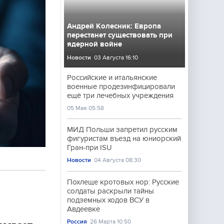
Андрей Колесник: Европа
перестанет существовать при
ядерной войне
Новости
03 Августа 16:10
Российские и итальянские
военные продезинфицировали
ещё три лечебных учреждения
05 Мая 05:58
МИД Польши запретил русским
фигуристам въезд на юниорский
Гран-при ISU
Новости
04 Августа 08:30
Похлеще кротовых нор: Русские
солдаты раскрыли тайны
подземных ходов ВСУ в
Авдеевке
Россия
26 Марта 10:50