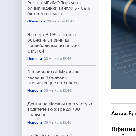
Ректор МГИМО Торкунов:
олимпиадники заняли 57-58%
бюджетных мест
Общество
06 Августа 13:47
Эксперт ВШЭ Тельнова
объяснила причины
каннибализма испанских
слизней
Новости
06 Августа 13:46
Эндокринолог Михалева
назвала 4 болезни,
вызывающие потливость
Новости
06 Августа 13:46
Дептранс Москвы предупредил
водителей о жаре до +30
Автор:
Ер
градусов
Новости
06 Августа 13:46
Официал
Грайфер: выписали 2