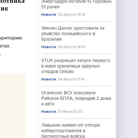
илотника
Энергодаре погибли 15 горожан,
51 ранен
ник
Новости
02 Августа 15:16
Эвелин Дантас арестовали за
убийство полицейского в
ерриторию
Бразилии
тах.
Новости
04 Августа 18:51
ь
STUK разрешил запуск первого
в мире хранилища ядерных
отходов Onkalo
Новости
04 Августа 17:41
Оганесов: ВСУ атаковали
Райское БПЛА, повредив 2 дома
и авто
Новости
21 Июля 03:23
Левыкин заявил об отборе
киберспортсменов в
беспилотные войска