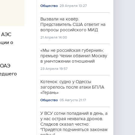
Общество
29 Апреля 13:27
Вызвали на ковёр.
Представитель США ответит на
вопросы российского МИД
м АЭС
21 Апреля 14:00
ации о
«Мы не российская губерния»:
премьер Чехии обвинил Москву
в уничтожении отношений
 ОАЭ
23 Апреля 19:57
шедшего
Котенок: судно у Одессы
загорелось после атаки БПЛА
«Герань»
Общество
05 Августа 21:17
У ВСУ сотни попаданий в день, а
у нас острая нехватка дронов.
Сладков сказал честно:
"Придётся подчиняться законам