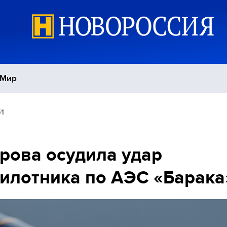
Мир
51
Политика
С
Экономика
П
рова осудила удар
илотника по АЭС «Барака
Спорт