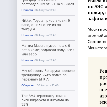
своём к
пострадавших от БПЛА 16 июля
по АЭС «
Новости
06 Августа 13:46
пожар, 
зафикси
Nikkei: Toyota приостановит 9
заводов в Японии из-за
Москва ос
тайфуна
атомной э
Новости
06 Августа 13:46
Соответст
Маттиа Маэстри умер после 9
Министерс
лет в коме; родители получили 1
млн евро
Новости
06 Августа 13:46
Ре
Минобороны Беларуси провело
тренировку 56-го полка по
про
перехвату БПЛА
ро
Общество
06 Августа 13:46
эне
ато
The BMJ: тирзепатид снизил
риск инфаркта и инсульта на
эс
32%