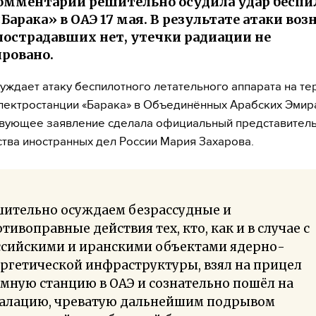
омментарии решительно осудила удар бесп
Барака» в ОАЭ 17 мая. В результате атаки воз
пострадавших нет, утечки радиации не
ровано.
уждает атаку беспилотного летательного аппарата на т
лектростанции «Барака» в Объединённых Арабских Эмира
вующее заявление сделала официальный представител
тва иностранных дел России Мария Захарова.
шительно осуждаем безрассудные и
тивоправные действия тех, кто, как и в случае с
ссийскими и иранскими объектами ядерно-
ргетической инфраструктуры, взял на прицел
мную станцию в ОАЭ и сознательно пошёл на
калацию, чреватую дальнейшим подрывом