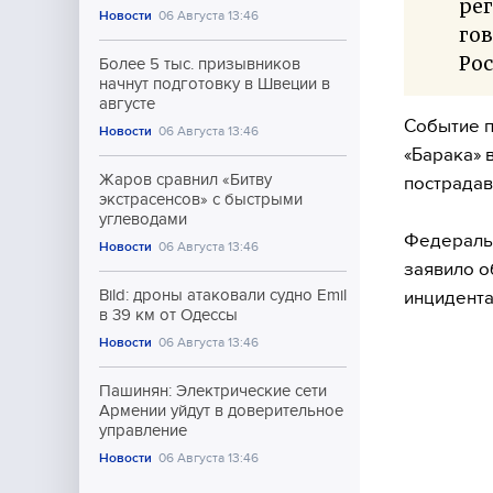
рег
Новости
06 Августа 13:46
гов
Рос
Более 5 тыс. призывников
начнут подготовку в Швеции в
августе
Событие п
Новости
06 Августа 13:46
«Барака» 
Жаров сравнил «Битву
пострадав
экстрасенсов» с быстрыми
углеводами
Федеральн
Новости
06 Августа 13:46
заявило о
Bild: дроны атаковали судно Emil
инцидента
в 39 км от Одессы
Новости
06 Августа 13:46
Пашинян: Электрические сети
Армении уйдут в доверительное
управление
Новости
06 Августа 13:46