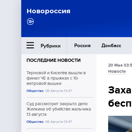
Новороссия
Россия
Донбасс
Рубрики
ПОСЛЕДНИЕ НОВОСТИ
20 Мая 03:
Ближний Восток
Новости
Терновой и Киселёв вышли в
финал ЧЕ в прыжках с 10-
метровой вышки
Общество
Заха
Общество
06 Августа 13:47
бесп
Культура
Суд рассмотрит закрыто дело
Жилкина об убийстве мальчика
13 августа
Общество
06 Августа 13:47