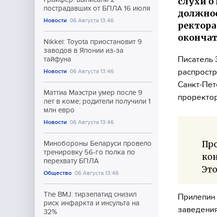
слухи о
пострадавших от БПЛА 16 июля
должнос
Новости
06 Августа 13:46
ректора
окончат
Nikkei: Toyota приостановит 9
заводов в Японии из-за
Писатель 
тайфуна
распростр
Новости
06 Августа 13:46
Санкт-Пет
Маттиа Маэстри умер после 9
проректор
лет в коме; родители получили 1
млн евро
Новости
06 Августа 13:46
Про
Минобороны Беларуси провело
тренировку 56-го полка по
кон
перехвату БПЛА
Это
Общество
06 Августа 13:46
The BMJ: тирзепатид снизил
Прилепин 
риск инфаркта и инсульта на
заведения
32%