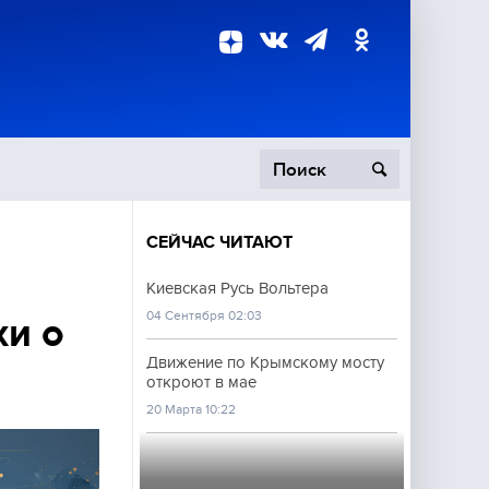
СЕЙЧАС ЧИТАЮТ
пецоперация
Киевская Русь Вольтера
04 Сентября 02:03
роисшествия
хи о
Движение по Крымскому мосту
откроют в мае
20 Марта 10:22