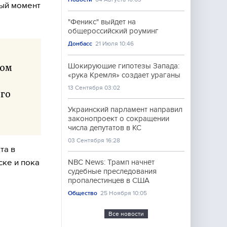
ный момент
"Феникс" выйдет на
общероссийский роуминг
Донбасс
21 Июля 10:46
Шокирующие гипотезы Запада:
ром
«рука Кремля» создает ураганы
13 Сентября 03:02
его
Украинский парламент направил
законопроект о сокращении
числа депутатов в КС
03 Сентября 16:28
та в
ске и пока
NBC News: Трамп начнёт
судебные преследования
пропалестинцев в США
Общество
25 Ноября 10:05
Все новости