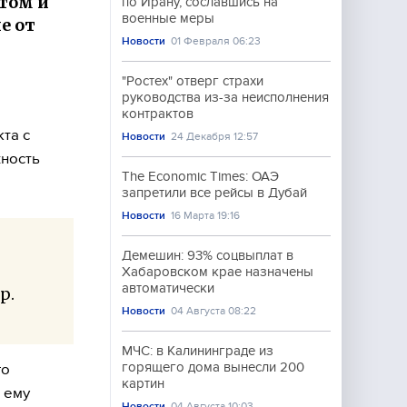
том и
по Ирану, сославшись на
военные меры
е от
Новости
01 Февраля 06:23
"Ростех" отверг страхи
руководства из-за неисполнения
контрактов
та с
Новости
24 Декабря 12:57
жность
The Economic Times: ОАЭ
запретили все рейсы в Дубай
Новости
16 Марта 19:16
Демешин: 93% соцвыплат в
Хабаровском крае назначены
автоматически
р.
Новости
04 Августа 08:22
МЧС: в Калининграде из
горящего дома вынесли 200
го
картин
 ему
Новости
04 Августа 10:03