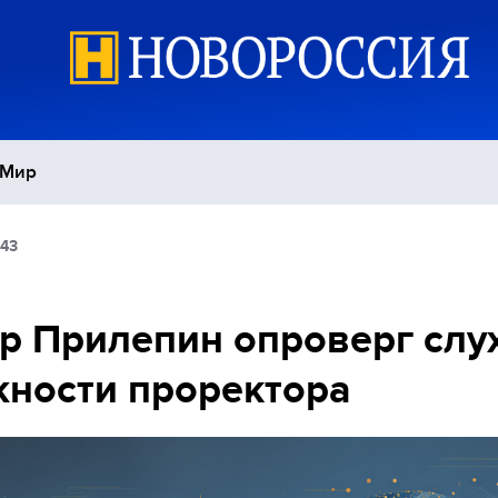
Мир
:43
Политика
С
Экономика
П
р Прилепин опроверг слу
ности проректора
Спорт