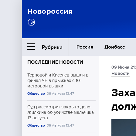
Новороссия
Россия
Донбасс
Рубрики
ПОСЛЕДНИЕ НОВОСТИ
09 Июня 21
Ближний Восток
Новости
Терновой и Киселёв вышли в
финал ЧЕ в прыжках с 10-
метровой вышки
Общество
Заха
Общество
06 Августа 13:47
долж
Культура
Суд рассмотрит закрыто дело
Жилкина об убийстве мальчика
13 августа
Общество
06 Августа 13:47