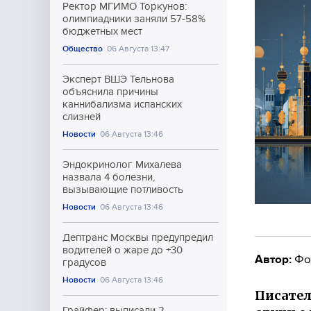
Ректор МГИМО Торкунов:
олимпиадники заняли 57-58%
бюджетных мест
Общество
06 Августа 13:47
Эксперт ВШЭ Тельнова
объяснила причины
каннибализма испанских
слизней
Новости
06 Августа 13:46
Эндокринолог Михалева
назвала 4 болезни,
вызывающие потливость
Новости
06 Августа 13:46
Дептранс Москвы предупредил
водителей о жаре до +30
Автор:
Фо
градусов
Новости
06 Августа 13:46
Писател
Грайфер: выписали 2