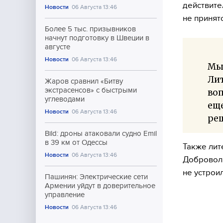
действите
Новости
06 Августа 13:46
не принят
Более 5 тыс. призывников
начнут подготовку в Швеции в
августе
Новости
06 Августа 13:46
Мы
Лит
Жаров сравнил «Битву
экстрасенсов» с быстрыми
воп
углеводами
еще
Новости
06 Августа 13:46
реш
Bild: дроны атаковали судно Emil
в 39 км от Одессы
Также лит
Новости
06 Августа 13:46
Доброволь
не устрои
Пашинян: Электрические сети
Армении уйдут в доверительное
управление
Новости
06 Августа 13:46