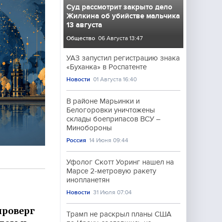
Суд рассмотрит закрыто дело
Жилкина об убийстве мальчика
13 августа
Общество
06 Августа 13:47
УАЗ запустил регистрацию знака
«Буханка» в Роспатенте
Новости
01 Августа 16:40
В районе Марьинки и
Белогоровки уничтожены
склады боеприпасов ВСУ –
Минобороны
Россия
14 Июня 09:44
Уфолог Скотт Уоринг нашел на
Марсе 2-метровую ракету
инопланетян
Новости
31 Июля 07:04
проверг
Трамп не раскрыл планы США