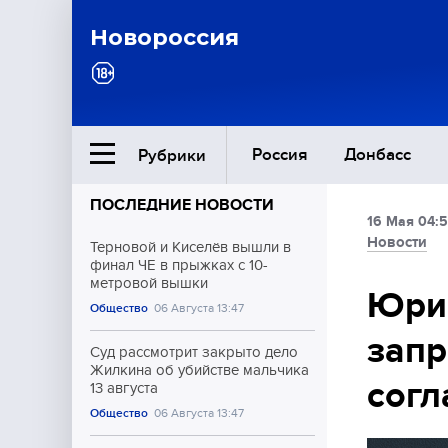
Новороссия
Россия
Донбасс
Рубрики
ПОСЛЕДНИЕ НОВОСТИ
16 Мая 04:
Ближний Восток
Новости
Терновой и Киселёв вышли в
финал ЧЕ в прыжках с 10-
метровой вышки
Общество
Юри
Общество
06 Августа 13:47
запр
Культура
Суд рассмотрит закрыто дело
Жилкина об убийстве мальчика
согл
13 августа
Общество
06 Августа 13:47