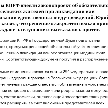
ы КПРФ внесли законопроект об обязательн
сельских жителей при ликвидации или
низации единственных медучреждений. Юри
заявил, что решение о закрытии нельзя прин
аждане на слушаниях высказались против
фракции КПРФ в Государственной Думе подготовили
ект, предусматривающий обязательный учёт мнения жит
решений о ликвидации или реорганизации медицинских
й. Соответствующий документ поступил в распоряжени
мые изменения касаются статьи 29.1 Федерального зак
храны здоровья граждан в Российской Федерации». Согл
учёт мнения граждан становится обязательным условием 
нии вопросов о ликвидации или реорганизации медучре
о, состав комиссии, оценивающей последствия таких реш
тся расширить за счёт включения представителей всех