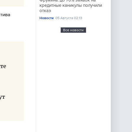
Фрумина: до 70% заявок на
кредитные каникулы получили
отказ
атива
Новости
05 Августа 02:13
Все новости
кте
ут