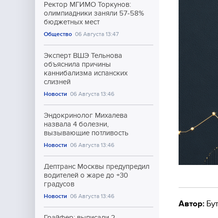
Ректор МГИМО Торкунов:
олимпиадники заняли 57-58%
бюджетных мест
Общество
06 Августа 13:47
Эксперт ВШЭ Тельнова
объяснила причины
каннибализма испанских
слизней
Новости
06 Августа 13:46
Эндокринолог Михалева
назвала 4 болезни,
вызывающие потливость
Новости
06 Августа 13:46
Дептранс Москвы предупредил
водителей о жаре до +30
градусов
Новости
06 Августа 13:46
Автор:
Бут
Грайфер: выписали 2