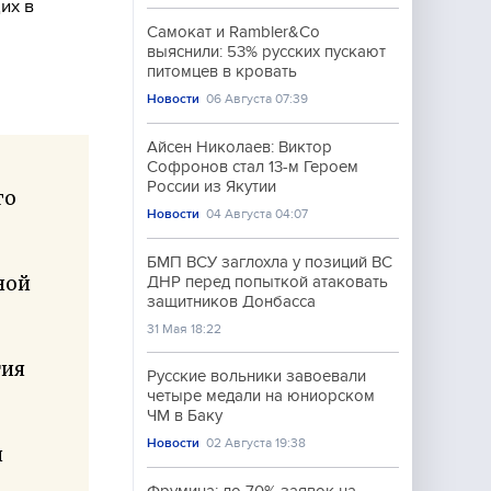
их в
Самокат и Rambler&Co
выяснили: 53% русских пускают
питомцев в кровать
Новости
06 Августа 07:39
Айсен Николаев: Виктор
Софронов стал 13-м Героем
России из Якутии
го
Новости
04 Августа 04:07
БМП ВСУ заглохла у позиций ВС
ной
ДНР перед попыткой атаковать
защитников Донбасса
31 Мая 18:22
тия
Русские вольники завоевали
четыре медали на юниорском
ЧМ в Баку
Новости
02 Августа 19:38
и