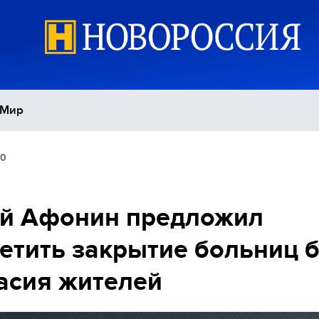
Мир
50
Политика
С
Экономика
П
й Афонин предложил
етить закрытие больниц 
Спорт
асия жителей