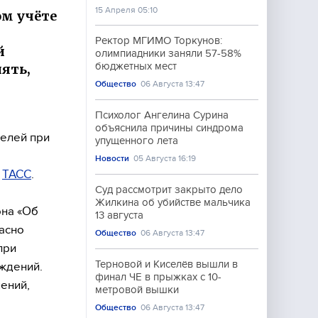
15 Апреля 05:10
ом учёте
Ректор МГИМО Торкунов:
й
олимпиадники заняли 57-58%
бюджетных мест
ять,
Общество
06 Августа 13:47
Психолог Ангелина Сурина
объяснила причины синдрома
елей при
упущенного лета
Новости
05 Августа 16:19
е
ТАСС
.
Суд рассмотрит закрыто дело
Жилкина об убийстве мальчика
она «Об
13 августа
асно
Общество
06 Августа 13:47
при
Терновой и Киселёв вышли в
ждений.
финал ЧЕ в прыжках с 10-
ений,
метровой вышки
Общество
06 Августа 13:47