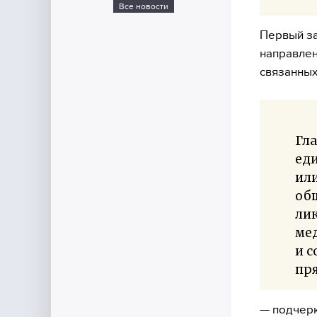
Все новости
Первый з
направлен
связанных
Гла
ед
или
об
лик
мед
и с
пря
— подчерк