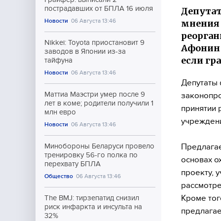
пострадавших от БПЛА 16 июля
Депутат
Новости
06 Августа 13:46
мнения 
реорга
Nikkei: Toyota приостановит 9
Афонин 
заводов в Японии из-за
если гр
тайфуна
Новости
06 Августа 13:46
Депутаты 
Маттиа Маэстри умер после 9
законопро
лет в коме; родители получили 1
принятии 
млн евро
учреждени
Новости
06 Августа 13:46
Предлагае
Минобороны Беларуси провело
тренировку 56-го полка по
основах о
перехвату БПЛА
проекту, 
Общество
06 Августа 13:46
рассмотре
Кроме тог
The BMJ: тирзепатид снизил
риск инфаркта и инсульта на
предлагае
32%