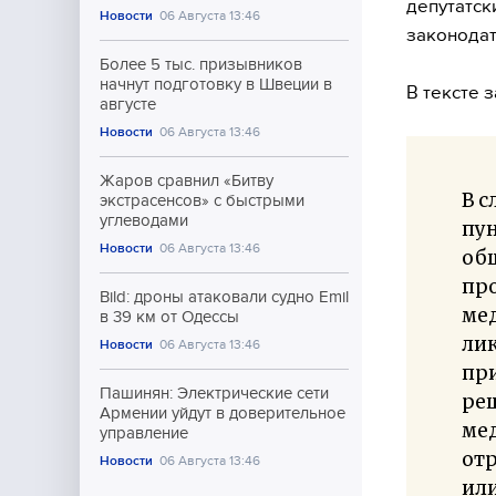
депутатск
Новости
06 Августа 13:46
законодат
Более 5 тыс. призывников
начнут подготовку в Швеции в
В тексте 
августе
Новости
06 Августа 13:46
Жаров сравнил «Битву
В с
экстрасенсов» с быстрыми
углеводами
пун
Новости
06 Августа 13:46
об
пр
Bild: дроны атаковали судно Emil
мед
в 39 км от Одессы
ли
Новости
06 Августа 13:46
при
Пашинян: Электрические сети
ре
Армении уйдут в доверительное
ме
управление
от
Новости
06 Августа 13:46
ил