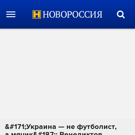
&#171;Украина — не футболист,
а мячик&#187;: Венедиктов