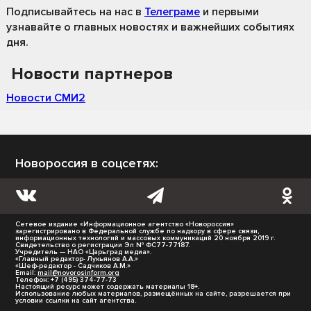
Подписывайтесь на нас
в
Телеграме
и первыми
узнавайте о главных новостях и важнейших событиях
дня.
Новости партнеров
Новости СМИ2
Новороссия в соцсетях:
Сетевое издание «Информационное агентство «Новороссия»
зарегистрировано в Федеральной службе по надзору в сфере связи,
информационных технологий и массовых коммуникаций 20 ноября 2019 г.
Свидетельство о регистрации Эл № ФС77-77187.
Учредитель — НАО «Царьград медиа».
«Главный редактор- Лукьянов А.А.»
«Шеф-редактор - Садчиков А.М.»
Email:
mail@novorosinform.org
Телефон: +7 (495) 374-77-73
Настоящий ресурс может содержать материалы 18+.
Использование любых материалов, размещённых на сайте, разрешается при
условии ссылки на сайт агентства.