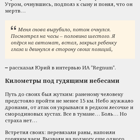
Утром, очнувшись, подполз к сыну и понял, что он
мертв…
Меня снова вырубило, потом очнулся.
Посмотрел на часы – половина шестого. Я
опёрся на автомат, встал, закрыл ребенку
глаза и двинулся в сторону своих позиций,
–
рассказал Юрий в интервью ИА "Regnum".
Километры под гудящими небесами
Путь до своих был жутким: раненому человеку
предстояло пройти не менее 15 км. Небо жужжало
дронами, от атак он укрывался в редком лесочке и
смородиновых кустах. Все в тумане… Боль… Но
страха нет…
Встретил своих: перевязали раны, напоили
горячим чаем. Вызвали на подмогу еще одного