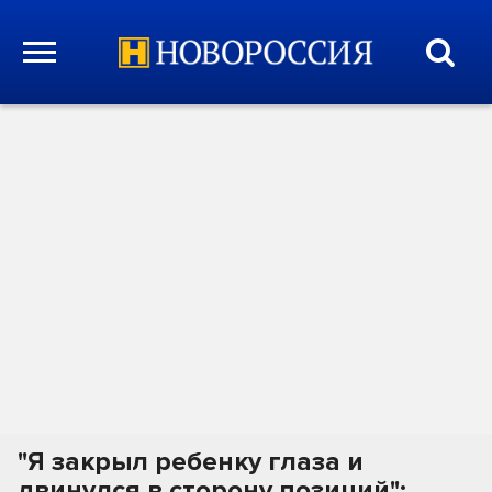
"Я закрыл ребенку глаза и
двинулся в сторону позиций":