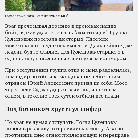
Скрин тг-канала "Индия Ахмат МО".
Враг прочесывал деревню в происках наших
бойцов, ему удалось засечь "ахматовцев". Группа
Кулешовых потеряла шестерых. Пятерых
тяжелораненых удалось вынести. Дальнейшие две
недели будто слились для Кулешова-старшего в
одни сутки, наполненные свинцовым кошмаром.
При отступлении группа отца и сына разделилась,
командир погиб, и командование небольшим
отрядом Юрий Алексеевич принял на себя. Мост
через реку Суджа удерживали под яростным
огнем, в течение трех суток отбили все атаки.
Под ботинком хрустнул шифер
Но враг не думал отступать. Тогда Кулешовы
пошли в разведку: отправились к мосту. А за ночь
противник снес огнем прилегающую к переправе