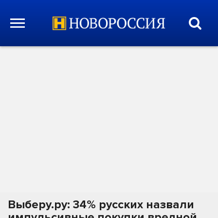
Выберу.ру: 34% русских назвали
импульсивные покупки вредной