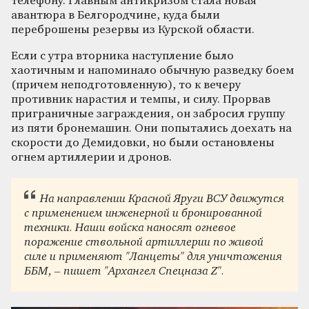
телефону. Главным антикризом стала новая
авантюра в Белгородчине, куда были
переброшены резервы из Курской области.
Если с утра вторника наступление было
хаотичным и напоминало обычную разведку боем
(причем неподготовленную), то к вечеру
противник нарастил и темпы, и силу. Прорвав
приграничные заграждения, он забросил группу
из пяти бронемашин. Они попытались доехать на
скорости до Демидовки, но были остановлены
огнем артиллерии и дронов.
На направлении Красной Яруги ВСУ движутся
с применением инженерной и бронированной
техники. Наши войска наносят огневое
поражение ствольной артиллерии по живой
силе и применяют "Ланцеты" для уничтожения
ББМ, – пишет "Архангел Спецназа Z".