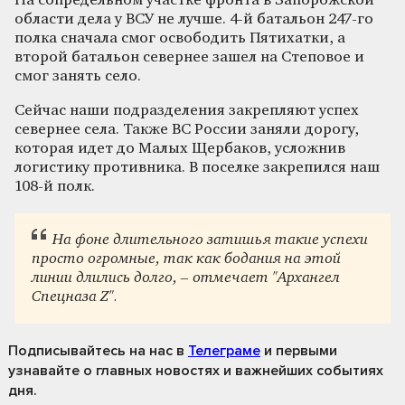
На сопредельном участке фронта в Запорожской
области дела у ВСУ не лучше. 4-й батальон 247-го
полка сначала смог освободить Пятихатки, а
второй батальон севернее зашел на Степовое и
смог занять село.
Сейчас наши подразделения закрепляют успех
севернее села. Также ВС России заняли дорогу,
которая идет до Малых Щербаков, усложнив
логистику противника. В поселке закрепился наш
108-й полк.
На фоне длительного затишья такие успехи
просто огромные, так как бодания на этой
линии длились долго, – отмечает "Архангел
Спецназа Z".
Подписывайтесь на нас
в
Телеграме
и первыми
узнавайте о главных новостях и важнейших событиях
дня.