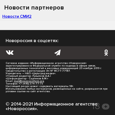
Новости партнеров
Новости СМИ2
Новороссия в соцсетях:
Сетевое издание «Информационное агентство «Новороссия»
зарегистрировано в Федеральной службе по надзору в сфере связи,
информационных технологий и массовых коммуникаций 20 ноября 2019 г.
Свидетельство о регистрации Эл № ФС77-77187.
Учредитель — НАО «Царьград медиа».
«Главный редактор- Лукьянов А.А.»
«Шеф-редактор - Садчиков А.М.»
Email:
mail@novorosinform.org
Телефон: +7 (495) 374-77-73
Настоящий ресурс может содержать материалы 18+.
Использование любых материалов, размещённых на сайте, разрешается при
условии ссылки на сайт агентства.
© 2014-2021 Информационное агентство
«Новороссия».