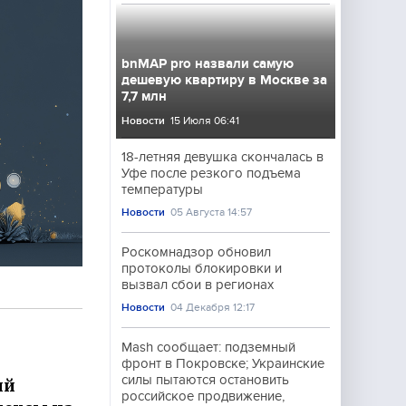
bnMAP pro назвали самую
дешевую квартиру в Москве за
7,7 млн
Новости
15 Июля 06:41
18-летняя девушка скончалась в
Уфе после резкого подъема
температуры
Новости
05 Августа 14:57
Роскомнадзор обновил
протоколы блокировки и
вызвал сбои в регионах
Новости
04 Декабря 12:17
Mash сообщает: подземный
фронт в Покровске; Украинские
силы пытаются остановить
ий
российское продвижение,