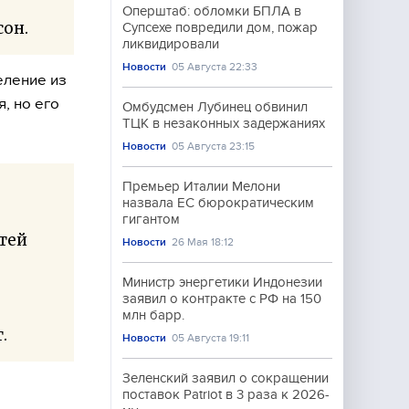
Оперштаб: обломки БПЛА в
он.
Супсехе повредили дом, пожар
ликвидировали
Новости
05 Августа 22:33
еление из
, но его
Омбудсмен Лубинец обвинил
ТЦК в незаконных задержаниях
Новости
05 Августа 23:15
Премьер Италии Мелони
назвала ЕС бюрократическим
гигантом
тей
Новости
26 Мая 18:12
Министр энергетики Индонезии
заявил о контракте с РФ на 150
млн барр.
.
Новости
05 Августа 19:11
Зеленский заявил о сокращении
поставок Patriot в 3 раза к 2026-