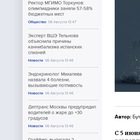
Ректор МГИМО Торкунов:
олимпиадники заняли 57-58%
бюджетных мест
Общество
06 Августа 13:47
Эксперт ВШЭ Тельнова
объяснила причины
каннибализма испанских
слизней
Новости
06 Августа 13:46
Эндокринолог Михалева
назвала 4 болезни,
вызывающие потливость
Новости
06 Августа 13:46
Дептранс Москвы предупредил
водителей о жаре до +30
Автор:
Бут
градусов
Новости
06 Августа 13:46
С 5 июн
Грайфер: выписали 2