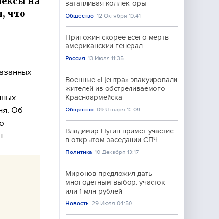
ексы на
затапливая коллекторы
, что
Общество
12 Октября 10:41
Пригожин скорее всего мертв –
американский генерал
Россия
13 Июля 11:35
казанных
Военные «Центра» эвакуировали
жителей из обстреливаемого
нных
Красноармейска
ня. Об
Общество
09 Января 12:09
по
Владимир Путин примет участие
н.
в открытом заседании СПЧ
Политика
10 Декабря 13:17
Миронов предложил дать
многодетным выбор: участок
или 1 млн рублей
Новости
29 Июля 04:50