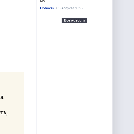
му
Новости
05 Августа 18:16
Все новости
ия
ть,