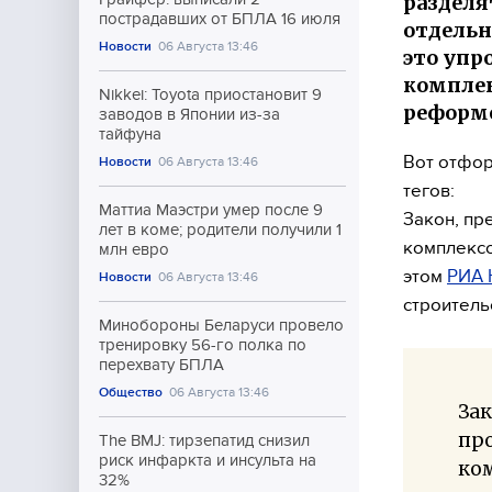
раздел
пострадавших от БПЛА 16 июля
отдельн
Новости
06 Августа 13:46
это упр
комплек
Nikkei: Toyota приостановит 9
реформ
заводов в Японии из-за
тайфуна
Вот отфор
Новости
06 Августа 13:46
тегов:
Маттиа Маэстри умер после 9
Закон, п
лет в коме; родители получили 1
комплексо
млн евро
этом
РИА 
Новости
06 Августа 13:46
строитель
Минобороны Беларуси провело
тренировку 56-го полка по
перехвату БПЛА
Общество
06 Августа 13:46
Зак
про
The BMJ: тирзепатид снизил
риск инфаркта и инсульта на
ком
32%