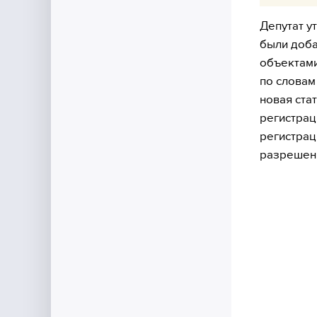
Депутат у
были доба
объектами
по словам
новая ста
регистрац
регистрац
разрешени