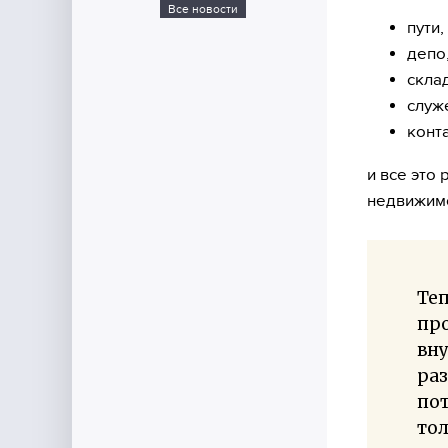
Все новости
пути,
депо
скла
служ
конта
и все это
недвижимо
Теп
про
вну
раз
пот
тол