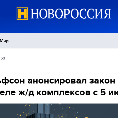
Мир
:53
Политика
С
Экономика
П
фсон анонсировал закон
еле ж/д комплексов с 5 и
Спорт