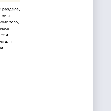
и разделе,
ями и
роме того,
илась
ёт и
ом для
ни