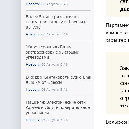
сущ
Новости
06 Августа 13:46
дв
Более 5 тыс. призывников
начнут подготовку в Швеции в
Парламент
августе
комплекса
Новости
06 Августа 13:46
характери
Жаров сравнил «Битву
экстрасенсов» с быстрыми
углеводами
Новости
06 Августа 13:46
Зак
нач
Bild: дроны атаковали судно Emil
соо
в 39 км от Одессы
кап
Новости
06 Августа 13:46
ог
Пашинян: Электрические сети
тех
Армении уйдут в доверительное
управление
Новости
06 Августа 13:46
Вольфсон 