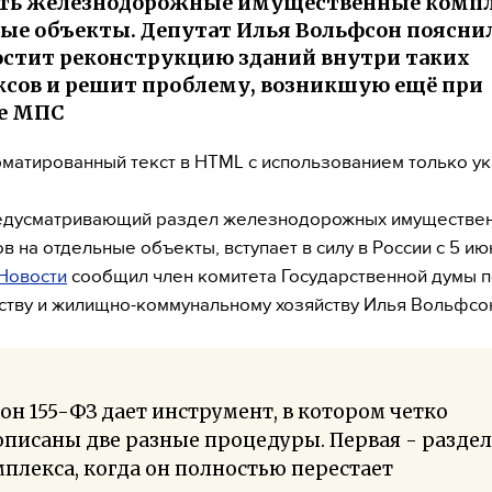
ять железнодорожные имущественные компл
ые объекты. Депутат Илья Вольфсон пояснил
остит реконструкцию зданий внутри таких
сов и решит проблему, возникшую ещё при
е МПС
матированный текст в HTML с использованием только у
редусматривающий раздел железнодорожных имуществе
в на отдельные объекты, вступает в силу в России с 5 ию
Новости
сообщил член комитета Государственной думы 
ству и жилищно-коммунальному хозяйству Илья Вольфсо
он 155-ФЗ дает инструмент, в котором четко
писаны две разные процедуры. Первая - раздел
плекса, когда он полностью перестает