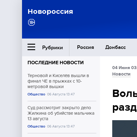
Новороссия
Россия
Донбасс
Рубрики
ПОСЛЕДНИЕ НОВОСТИ
04 Июня 03
Ближний Восток
Новости
Терновой и Киселёв вышли в
финал ЧЕ в прыжках с 10-
метровой вышки
Общество
Воль
Общество
06 Августа 13:47
разд
Культура
Суд рассмотрит закрыто дело
Жилкина об убийстве мальчика
13 августа
Общество
06 Августа 13:47