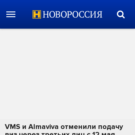
VMS и Almaviva отменили подачу
виз через третьих лиц с 12 мая