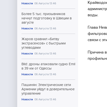
Крайводок
Новости
06 Августа 13:46
администр
Более 5 тыс. призывников
воды.
начнут подготовку в Швеции в
августе
Глава Нев
Новости
06 Августа 13:46
фильтрова
Жаров сравнил «Битву
связи с э
экстрасенсов» с быстрыми
углеводами
Причина в
Новости
06 Августа 13:46
профильны
Bild: дроны атаковали судно Emil
в 39 км от Одессы
Новости
06 Августа 13:46
Пашинян: Электрические сети
Армении уйдут в доверительное
управление
Новости
06 Августа 13:46