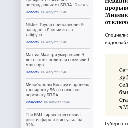
Невинно
пострадавших от БПЛА 16 июля
прорыве
Новости
06 Августа 13:46
Миненко
отключе
Nikkei: Toyota приостановит 9
заводов в Японии из-за
Специалис
тайфуна
водоснабж
Новости
06 Августа 13:46
Маттиа Маэстри умер после 9
лет в коме; родители получили 1
млн евро
Сег
Новости
06 Августа 13:46
Куб
Се
Минобороны Беларуси провело
тренировку 56-го полка по
был
перехвату БПЛА
Ста
Общество
06 Августа 13:46
в M
The BMJ: тирзепатид снизил
риск инфаркта и инсульта на
Губернато
32%