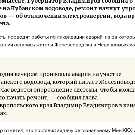
мысске. Губернатор Владимиров сообщил о
 на Кубанском водоводе, ремонт начнут утр
в — об отключении электроэнергии, вода в
на.
ты проводят работы по ликвидации аварий, из-за котор
ения остались жители Железноводска и Невинномысска
одня вечером произошла авария на участке
анского водовода, который питает Железноводс
йчас ведется опорожнение системы, чтобы можн
о начать ремонт, — сообщил глава
вропольского края Владимир Владимиров в кан
ax.
р отметил, что поставил задачу региональному МинЖКХ 