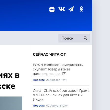
СЕЙЧАС ЧИТАЮТ
пецоперация
FOX 4 сообщает: американцы
скупают товары из-за
роисшествия
иях в
похолодания до -17°
Новости
25 Января 11:41
сске
Сенат США одобрит закон Грэма
о 100% пошлинах для Китая и
Индии
Новости
02 Августа 10:04