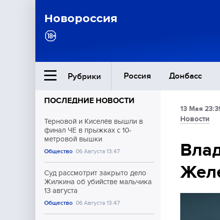
Новороссия
Россия
Донбасс
Рубрики
ПОСЛЕДНИЕ НОВОСТИ
13 Мая 23:3
Ближний Восток
Новости
Терновой и Киселёв вышли в
финал ЧЕ в прыжках с 10-
метровой вышки
Общество
Влад
Общество
06 Августа 13:47
Жел
Культура
Суд рассмотрит закрыто дело
Жилкина об убийстве мальчика
13 августа
Общество
06 Августа 13:47