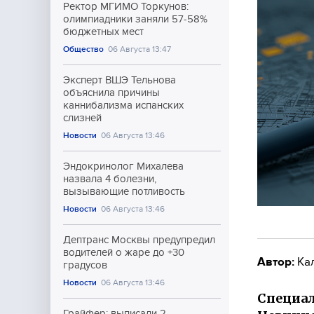
Ректор МГИМО Торкунов:
олимпиадники заняли 57-58%
бюджетных мест
Общество
06 Августа 13:47
Эксперт ВШЭ Тельнова
объяснила причины
каннибализма испанских
слизней
Новости
06 Августа 13:46
Эндокринолог Михалева
назвала 4 болезни,
вызывающие потливость
Новости
06 Августа 13:46
Дептранс Москвы предупредил
водителей о жаре до +30
Автор:
Ка
градусов
Новости
06 Августа 13:46
Специал
Грайфер: выписали 2