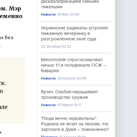
дисквалификацией самыми
тяжелыми
ом. Мэр
Новости
19 Мая 23:09
ременно
Украинские радикалы устроили
пижамную вечеринку в
ых без
разгромленном зале суда
.
25 Октября 03:02
Betonmobile спрогнозировал
ничью 1:1 в полуфинале ПСЖ –
Бавария
Новости
26 Апреля 20:06
к.
о
Вучич: Сербия наращивает
производство оружия
Новости
07 Марта 15:17
але
"Люди вечно недовольны":
Роднина не хочет на пенсию. На
зарплате в Думе – пожизненно?
и