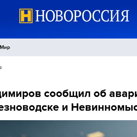
Мир
9
Политика
С
Экономика
П
имиров сообщил об авар
езноводске и Невинномы
Спорт