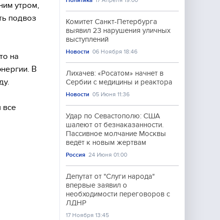
Политика
17 Апреля 19:00
ним утром,
ть подвоз
Комитет Санкт-Петербурга
выявил 23 нарушения уличных
выступлений
Новости
06 Ноября 18:46
то на
нергии. В
Лихачев: «Росатом» начнет в
ду.
Сербии с медицины и реактора
Новости
05 Июня 11:36
 все
Удар по Севастополю: США
шалеют от безнаказанности.
Пассивное молчание Москвы
ведёт к новым жертвам
Россия
24 Июня 01:00
Депутат от "Слуги народа"
впервые заявил о
необходимости переговоров с
ЛДНР
17 Ноября 13:45