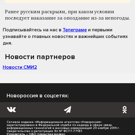
Ранее русским раскрыли, при каком условии
последует наказание за опоздание из-за непогоды.
Подписывайтесь на нас
в
Телеграме
и первыми
узнавайте о главных новостях и важнейших событиях
дня.
Новости партнеров
Новости СМИ2
Новороссия в соцсетях:
Сетевое издание «Информационное агентство «Новороссия»
зарегистрировано в Федеральной службе по надзору в сфере связи,
информационных технологий и массовых коммуникаций 20 ноября 2019 г.
Свидетельство о регистрации Эл № ФС77-77187.
Учредитель — НАО «Царьград медиа».