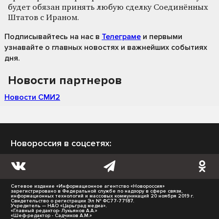
будет обязан принять любую сделку Соединённых
Штатов с Ираном.
Подписывайтесь на нас
в
Телеграме
и первыми
узнавайте о главных новостях и важнейших событиях
дня.
Новости партнеров
Новости СМИ2
Новороссия в соцсетях:
Сетевое издание «Информационное агентство «Новороссия»
зарегистрировано в Федеральной службе по надзору в сфере связи,
информационных технологий и массовых коммуникаций 20 ноября 2019 г.
Свидетельство о регистрации Эл № ФС77-77187.
Учредитель — НАО «Царьград медиа».
«Главный редактор- Лукьянов А.А.»
«Шеф-редактор - Садчиков А.М.»