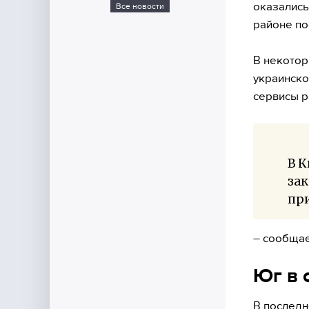
оказались
Все новости
районе по
В некотор
украинско
сервисы р
В 
зак
при
– сообщае
Юг в 
В последн