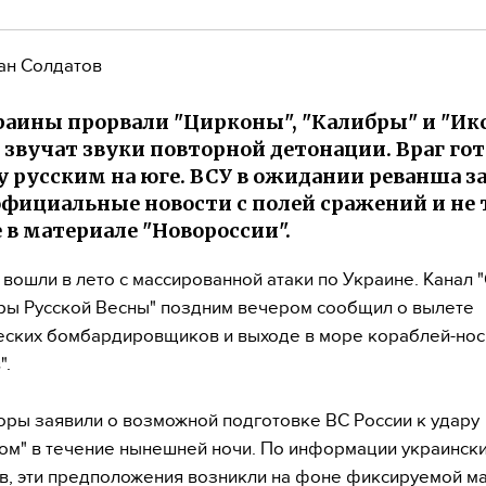
ан Солдатов
раины прорвали "Цирконы", "Калибры" и "Икс
 звучат звуки повторной детонации. Враг го
 русским на юге. ВСУ в ожидании реванша за
официальные новости с полей сражений и не 
 в материале "Новороссии".
 вошли в лето с массированной атаки по Украине. Канал
ры Русской Весны" поздним вечером сообщил о вылете
еских бомбардировщиков и выходе в море кораблей-но
".
оры заявили о возможной подготовке ВС России к удару
м" в течение нынешней ночи. По информации украинск
в, эти предположения возникли на фоне фиксируемой м