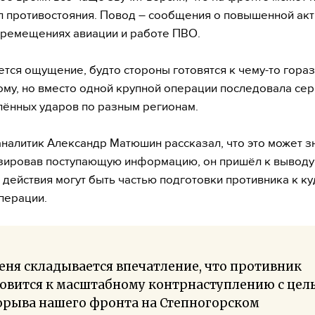
п противостояния. Повод – сообщения о повышенной акт
еремещениях авиации и работе ПВО.
тся ощущение, будто стороны готовятся к чему-то гора
му, но вместо одной крупной операции последовала сер
ённых ударов по разным регионам.
налитик Александр Матюшин рассказал, что это может зн
зировав поступающую информацию, он пришёл к выводу
действия могут быть частью подготовки противника к к
перации.
еня складывается впечатление, что противник
товится к масштабному контрнаступлению с цел
орыва нашего фронта на Степногорском