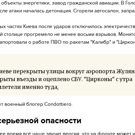
 объекты энергетики, завод гражданской авиации. В Го
сле атаки началась детонация. Сгорели автосалон, запра
ых частях Киева после ударов отключилось электричеств
й столице прогремело не менее восьми взрывов. Мони
апортовали о работе ПВО по ракетам "Калибр" и "Циркон
Киеве перекрыты улицы вокруг аэропорта Жулян
рыты въезды и оцеплено СБУ. "Цирконы" с утра
летели именно туда,
т военный блогер Condottiero.
серьезной опасности
ее время всё чаще звучит версия, что на фронте может 