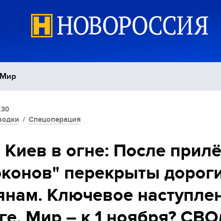
Мир
:30
Политика
С
водки
/
Спецоперация
Экономика
П
 Киев в огне: После прил
конов" перекрыты дороги
Спорт
нам. Ключевое наступле
ге. Мир – к 1 ноября? СВ