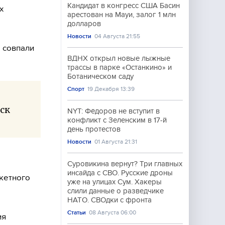
Кандидат в конгресс США Басин
х
арестован на Мауи, залог 1 млн
долларов
Новости
04 Августа 21:55
 совпали
ВДНХ открыл новые лыжные
трассы в парке «Останкино» и
Ботаническом саду
Спорт
19 Декабря 13:39
ск
NYT: Фёдоров не вступит в
конфликт с Зеленским в 17-й
день протестов
Новости
01 Августа 21:31
Суровикина вернут? Три главных
инсайда с СВО. Русские дроны
акетного
уже на улицах Сум. Хакеры
слили данные о разведчике
НАТО. СВОдки с фронта
Статьи
08 Августа 06:00
ия