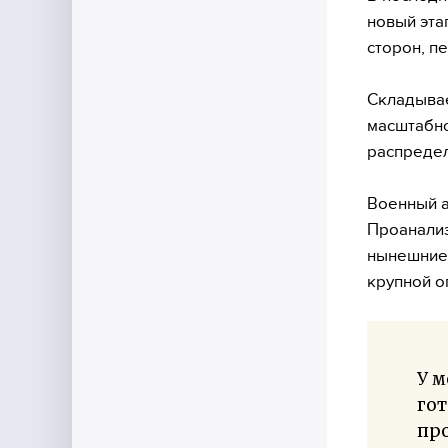
новый эта
сторон, п
Складывае
масштабно
распредел
Военный а
Проанали
нынешние 
крупной о
У м
го
пр