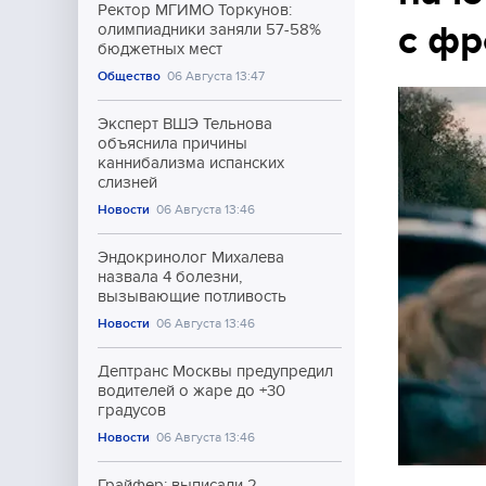
Ректор МГИМО Торкунов:
с фр
олимпиадники заняли 57-58%
бюджетных мест
Общество
06 Августа 13:47
Эксперт ВШЭ Тельнова
объяснила причины
каннибализма испанских
слизней
Новости
06 Августа 13:46
Эндокринолог Михалева
назвала 4 болезни,
вызывающие потливость
Новости
06 Августа 13:46
Дептранс Москвы предупредил
водителей о жаре до +30
градусов
Новости
06 Августа 13:46
Грайфер: выписали 2