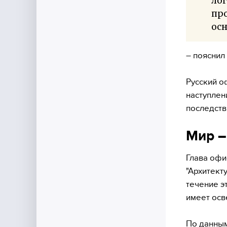
лог
про
осн
– пояснил
Русский о
наступлен
последств
Мир –
Глава офи
"Архитект
течение э
имеет осв
По данным