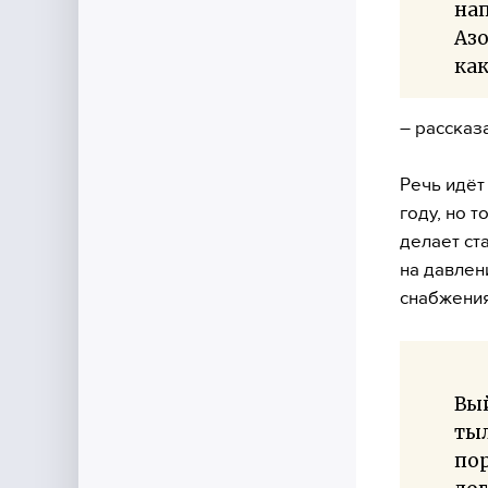
нап
Азо
как
– рассказ
Речь идёт
году, но 
делает ст
на давлен
снабжения
Вый
ты
пор