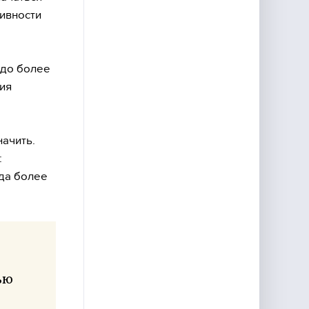
ивности
здо более
ия
ачить.
:
уда более
ью