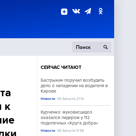
СЕЙЧАС ЧИТАЮТ
пецоперация
Бастрыкин поручил возбудить
дело о нападении на водителя в
роисшествия
ёта
Кирове
Новости
04 Августа 21:14
 к
Курченко: муковисцидоз
ние
оказался лидером у 112
подопечных «Круга добра»
Одки
Новости
06 Августа 11:58