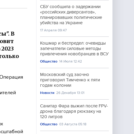
СБУ сообщила о задержании
«российских диверсантов»,
планировавших политические
убийства на Украине
17 Апреля 09:47
ы". В
товит
Кошмар и беспредел: очевидцы
 2023
запечатлели силовые методы
привлечения новобранцев в ВСУ
только
Общество
14 Июля 12:42
Московский суд заочно
 "Операция
приговорил Тимченко к пяти
годам колонии
сителей
Новости
26 Декабря 13:01
Санитар Фара выжил после FPV-
дрона благодаря рюкзаку на
120 литров
их
Общество
03 Августа 05:18
асштабной