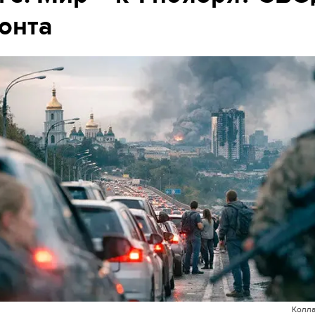
онта
Колла