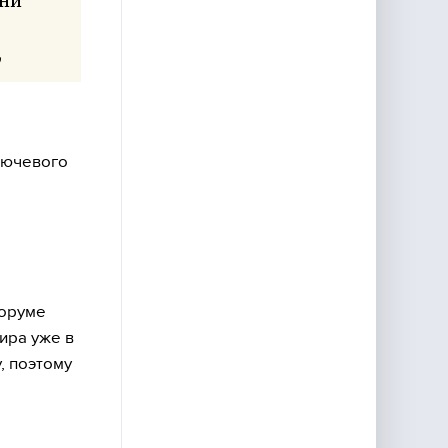
они
,
лючевого
форуме
ира уже в
, поэтому