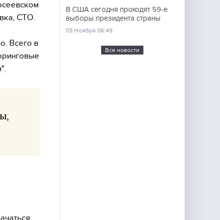
лосеевском
В США сегодня проходят 59-е
вка, СТО.
выборы президента страны
03 Ноября 06:49
о. Всего в
Все новости
торинговые
".
ы,
начаться