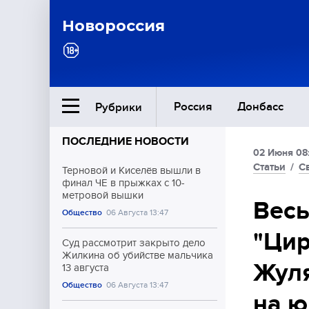
Новороссия
Россия
Донбасс
Рубрики
ПОСЛЕДНИЕ НОВОСТИ
02 Июня 08
Ближний Восток
Статьи
/
С
Терновой и Киселёв вышли в
финал ЧЕ в прыжках с 10-
метровой вышки
Общество
Весь
Общество
06 Августа 13:47
"Цир
Культура
Суд рассмотрит закрыто дело
Жилкина об убийстве мальчика
Жуля
13 августа
Общество
06 Августа 13:47
на ю