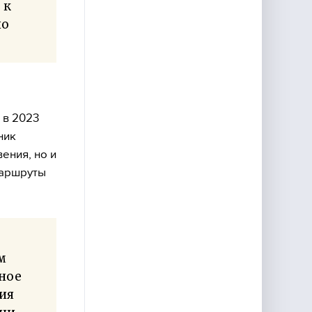
 к
но
 в 2023
ник
ения, но и
маршруты
м
ное
ция