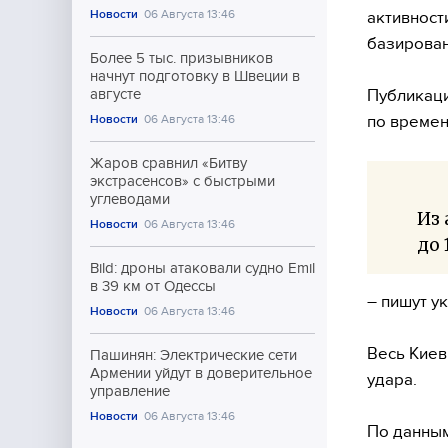
Новости
06 Августа 13:46
активност
базирован
Более 5 тыс. призывников
начнут подготовку в Швеции в
Публикаци
августе
по времен
Новости
06 Августа 13:46
Жаров сравнил «Битву
экстрасенсов» с быстрыми
углеводами
Из 
Новости
06 Августа 13:46
до 
Bild: дроны атаковали судно Emil
в 39 км от Одессы
– пишут у
Новости
06 Августа 13:46
Весь Киев
Пашинян: Электрические сети
Армении уйдут в доверительное
удара.
управление
Новости
06 Августа 13:46
По данным