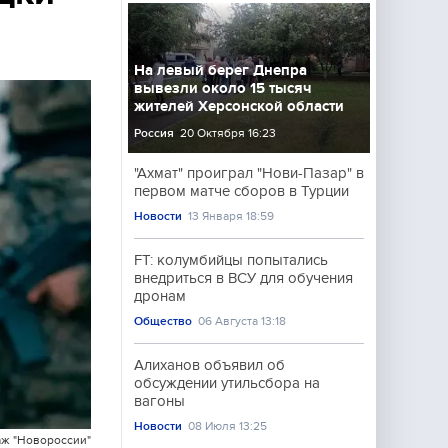
На левый берег Днепра
вывезли около 15 тысяч
жителей Херсонской области
Россия
20 Октября 16:23
"Ахмат" проиграл "Нови-Пазар" в
первом матче сборов в Турции
Новости
13 Января 18:59
FT: колумбийцы попытались
внедриться в ВСУ для обучения
дронам
Общество
06 Августа 13:18
Алиханов объявил об
обсуждении утильсбора на
вагоны
Новости
08 Июля 13:25
ж "Новороссии"