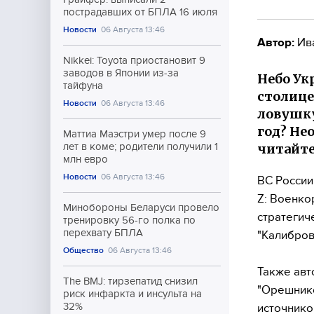
пострадавших от БПЛА 16 июля
Новости
06 Августа 13:46
Автор:
Ив
Nikkei: Toyota приостановит 9
заводов в Японии из-за
Небо Ук
тайфуна
столице
Новости
06 Августа 13:46
ловушку
год? Не
Маттиа Маэстри умер после 9
читайте
лет в коме; родители получили 1
млн евро
Новости
06 Августа 13:46
ВС России
Z: Военко
Минобороны Беларуси провело
стратегич
тренировку 56-го полка по
перехвату БПЛА
"Калибров
Общество
06 Августа 13:46
Также авт
The BMJ: тирзепатид снизил
"Орешнико
риск инфаркта и инсульта на
32%
источнико