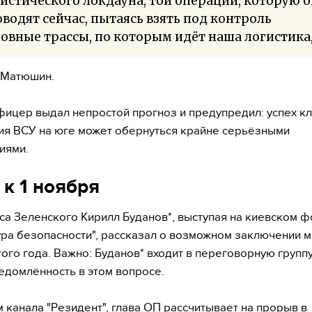
истического локдауна, той операции, которую 
водят сейчас, пытаясь взять под контроль
овные трассы, по которым идёт наша логистика
 Матюшин.
фицер выдал непростой прогноз и предупредил: успех к
ия ВСУ на юге может обернуться крайне серьёзными
иями.
 к 1 ноября
са Зеленского Кирилл Буданов*, выступая на киевском 
ура безопасности", рассказал о возможном заключении м
того года. Важно: Буданов* входит в переговорную группу
едомлённость в этом вопросе.
 канала "Резидент", глава ОП рассчитывает на прорыв в