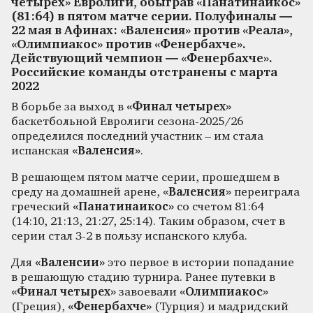
четырех» Евролиги, обыграв «Панатинаикос»
(81:64) в пятом матче серии. Полуфиналы —
22 мая в Афинах: «Валенсия» против «Реала»,
«Олимпиакос» против «Фенербахче».
Действующий чемпион — «Фенербахче».
Российские команды отстранены с марта
2022
В борьбе за выход в
«Финал четырех»
баскетбольной Евролиги сезона-2025/26
определился последний участник – им стала
испанская
«Валенсия»
.
В решающем пятом матче серии, прошедшем в
среду на домашней арене,
«Валенсия»
переиграла
греческий
«Панатинаикос»
со счетом 81:64
(14:10, 21:13, 21:27, 25:14). Таким образом, счет в
серии стал 3-2 в пользу испанского клуба.
Для
«Валенсии»
это первое в истории попадание
в решающую стадию турнира. Ранее путевки в
«Финал четырех»
завоевали
«Олимпиакос»
(Греция),
«Фенербахче»
(Турция) и мадридский