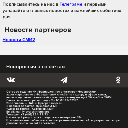
Подписывайтесь на нас
в
Телеграме
и первыми
узнавайте о главных новостях и важнейших событиях
дня.
Новости партнеров
Новости СМИ2
Новороссия в соцсетях:
Сетевое издание «Информационное агентство «Новороссия»
зарегистрировано в Федеральной службе по надзору в сфере связи,
информационных технологий и массовых коммуникаций 20 ноября 2019 г.
Свидетельство о регистрации Эл № ФС77-77187.
Учредитель — НАО «Царьград медиа».
«Главный редактор- Лукьянов А.А.»
«Шеф-редактор - Садчиков А.М.»
Email:
mail@novorosinform.org
Телефон: +7 (495) 374-77-73
Настоящий ресурс может содержать материалы 18+.
Использование любых материалов, размещённых на сайте, разрешается при
условии ссылки на сайт агентства.