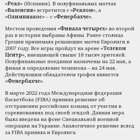
«Реал»
(Испания). В полуфинальных матчах
«Валенсия»
встретится с
«Реалом»
, а
«Олимпиакос»
– с
«Фенербахче»
.
Местом проведения
«Финала четырех»
во второй
раз в истории выбраны Афины. Ранее столица
Греции принимала решающие матчи Евролиги в
2007 году. Все игры пройдут на арене
«Телеком
Центр»
, вмещающей свыше 18 тысяч зрителей.
Полуфинальные поединки назначены на 22 мая, а
финал и определение чемпиона – на 24 мая.
Действующим обладателем трофея является
«Фенербахче»
.
В марте 2022 года Международная федерация
баскетбола (FIBA) приняла решение об
отстранении российских команд от участия в
соревнованиях под своей эгидой. Данная мера
была введена на фоне Специальной военной
операции на Украине. Аналогичное решение вслед
за FIBA приняла и Евролига.