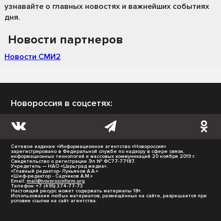
узнавайте о главных новостях и важнейших событиях
дня.
Новости партнеров
Новости СМИ2
Новороссия в соцсетях:
Сетевое издание «Информационное агентство «Новороссия»
зарегистрировано в Федеральной службе по надзору в сфере связи,
информационных технологий и массовых коммуникаций 20 ноября 2019 г.
Свидетельство о регистрации Эл № ФС77-77187.
Учредитель — НАО «Царьград медиа».
«Главный редактор- Лукьянов А.А.»
«Шеф-редактор - Садчиков А.М.»
Email:
mail@novorosinform.org
Телефон: +7 (495) 374-77-73
Настоящий ресурс может содержать материалы 18+.
Использование любых материалов, размещённых на сайте, разрешается при
условии ссылки на сайт агентства.