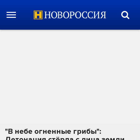
"В небе огненные грибы":
Детонация стёрла с лица земли