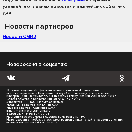
узнавайте о главных новостях и важнейших событиях
дня.
Новости партнеров
Новости СМИ2
Новороссия в соцсетях:
Сетевое издание «Информационное агентство «Новороссия»
зарегистрировано в Федеральной службе по надзору в сфере связи,
информационных технологий и массовых коммуникаций 20 ноября 2019 г.
Свидетельство о регистрации Эл № ФС77-77187.
Учредитель — НАО «Царьград медиа».
«Главный редактор- Лукьянов А.А.»
«Шеф-редактор - Садчиков А.М.»
Email:
mail@novorosinform.org
Телефон: +7 (495) 374-77-73
Настоящий ресурс может содержать материалы 18+.
Использование любых материалов, размещённых на сайте, разрешается при
условии ссылки на сайт агентства.