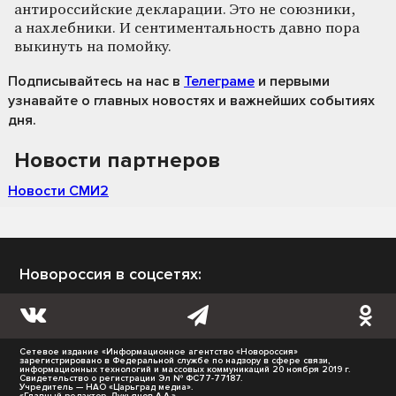
антироссийские декларации. Это не союзники,
а нахлебники. И сентиментальность давно пора
выкинуть на помойку.
Подписывайтесь на нас
в
Телеграме
и первыми
узнавайте о главных новостях и важнейших событиях
дня.
Новости партнеров
Новости СМИ2
Новороссия в соцсетях:
Сетевое издание «Информационное агентство «Новороссия»
зарегистрировано в Федеральной службе по надзору в сфере связи,
информационных технологий и массовых коммуникаций 20 ноября 2019 г.
Свидетельство о регистрации Эл № ФС77-77187.
Учредитель — НАО «Царьград медиа».
«Главный редактор- Лукьянов А.А.»