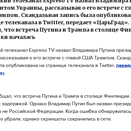
кий телеканал Espreso TV назвал Владимира
нтом Украины, рассказывая о его встрече с г
мпом. Скандальная запись была опубликова
е телеканала в Twitter, передает «ЦарьГрад».
, что встреча Путина и Трампа в столице Ф
ки началась
й телеканал Espreso TV назвал Владимира Путина през
рассказывая о его встрече с главой США Трампом. Скан
ла опубликована на странице телеканала в Twitter,
перед
д»
.
бщал, что встреча Путина и Трампа в столице Финляндии
с задержкой. Однако Владимир Путин был назван прези
а не Российской Федерации. Когда ошибка обнаружилась
о убрали, однако скриншоты сохранились в сети.