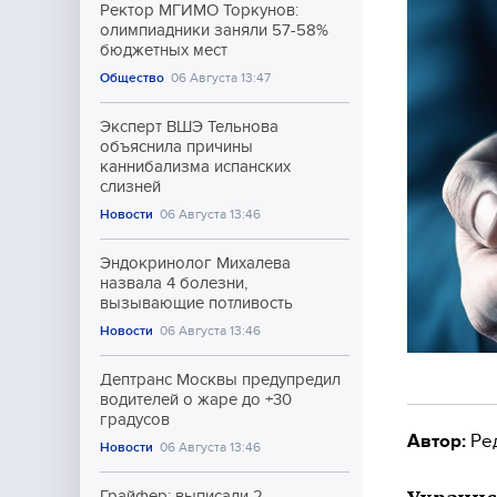
Ректор МГИМО Торкунов:
олимпиадники заняли 57-58%
бюджетных мест
Общество
06 Августа 13:47
Эксперт ВШЭ Тельнова
объяснила причины
каннибализма испанских
слизней
Новости
06 Августа 13:46
Эндокринолог Михалева
назвала 4 болезни,
вызывающие потливость
Новости
06 Августа 13:46
Дептранс Москвы предупредил
водителей о жаре до +30
градусов
Автор:
Ре
Новости
06 Августа 13:46
Грайфер: выписали 2