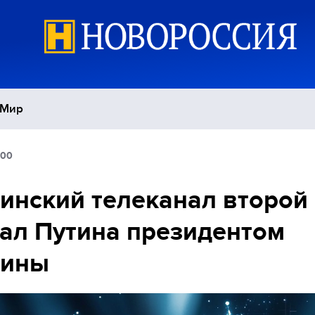
Мир
:00
Политика
С
инский телеканал второй
Экономика
П
ал Путина президентом
Спорт
аины