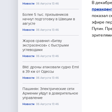
В декабре
Новости
06 Августа 13:46
президен
Более 5 тыс. призывников
показал с
начнут подготовку в Швеции в
эфире пер
августе
Путин. Пр
Новости
06 Августа 13:46
зрителями
Жаров сравнил «Битву
экстрасенсов» с быстрыми
углеводами
Новости
06 Августа 13:46
Bild: дроны атаковали судно Emil
в 39 км от Одессы
Новости
06 Августа 13:46
Пашинян: Электрические сети
Армении уйдут в доверительное
управление
Новости
06 Августа 13:46