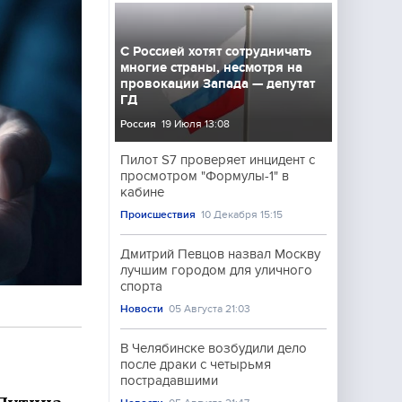
С Россией хотят сотрудничать
многие страны, несмотря на
провокации Запада — депутат
ГД
Россия
19 Июля 13:08
Пилот S7 проверяет инцидент с
просмотром "Формулы-1" в
кабине
Происшествия
10 Декабря 15:15
Дмитрий Певцов назвал Москву
лучшим городом для уличного
спорта
Новости
05 Августа 21:03
В Челябинске возбудили дело
после драки с четырьмя
пострадавшими