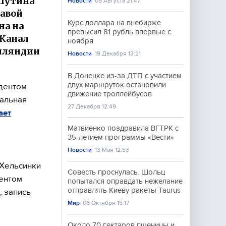
 Путина
Новости
05 Августа 21:47
лавой
Курс доллара на внебирже
на на
превысил 81 рубль впервые с
 Канал
ноября
инляндии
Новости
19 Декабря 13:21
В Донецке из-за ДТП с участием
двух маршруток остановили
идентом
движение троллейбусов
дальная
27 Декабря 12:49
ает
Матвиенко поздравила ВГТРК с
35-летием программы «Вести»
Новости
13 Мая 12:53
 Хельсинки
Совесть проснулась. Шольц
дентом
попытался оправдать нежелание
отправлять Киеву ракеты Taurus
, запись
Мир
06 Октября 15:17
Около 70 гектаров пшеницы и