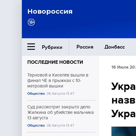
Новороссия
Россия
Донбасс
Рубрики
ПОСЛЕДНИЕ НОВОСТИ
16 Июля 20
Ближний Восток
Терновой и Киселёв вышли в
финал ЧЕ в прыжках с 10-
Укра
метровой вышки
Общество
Общество
06 Августа 13:47
назв
Культура
Суд рассмотрит закрыто дело
Укр
Жилкина об убийстве мальчика
13 августа
Общество
06 Августа 13:47