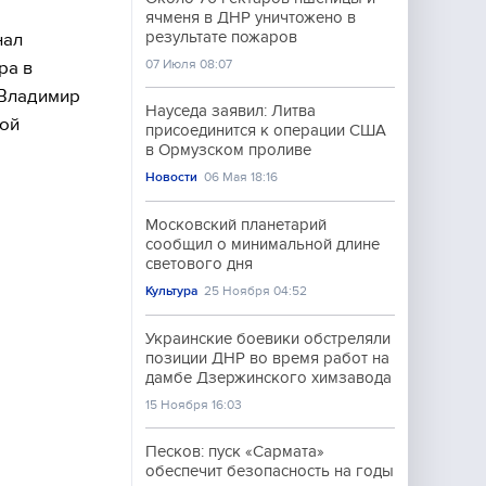
ячменя в ДНР уничтожено в
результате пожаров
нал
07 Июля 08:07
ра в
«Владимир
Науседа заявил: Литва
ной
присоединится к операции США
в Ормузском проливе
Новости
06 Мая 18:16
Московский планетарий
сообщил о минимальной длине
светового дня
Культура
25 Ноября 04:52
Украинские боевики обстреляли
позиции ДНР во время работ на
дамбе Дзержинского химзавода
15 Ноября 16:03
Песков: пуск «Сармата»
обеспечит безопасность на годы