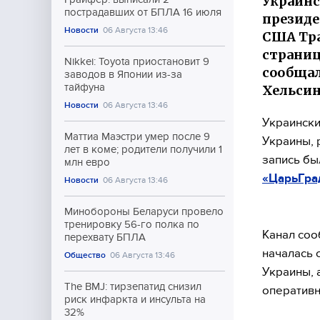
Украинс
пострадавших от БПЛА 16 июля
президе
Новости
06 Августа 13:46
США Тра
страниц
Nikkei: Toyota приостановит 9
сообщал
заводов в Японии из-за
тайфуна
Хельсин
Новости
06 Августа 13:46
Украински
Маттиа Маэстри умер после 9
Украины, 
лет в коме; родители получили 1
запись бы
млн евро
«ЦарьГра
Новости
06 Августа 13:46
Минобороны Беларуси провело
тренировку 56-го полка по
Канал соо
перехвату БПЛА
началась 
Общество
06 Августа 13:46
Украины, 
The BMJ: тирзепатид снизил
оперативн
риск инфаркта и инсульта на
32%