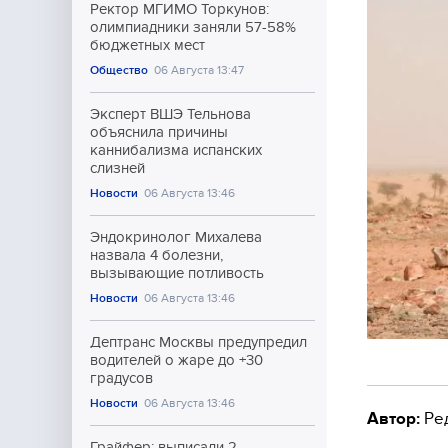
Ректор МГИМО Торкунов:
олимпиадники заняли 57-58%
бюджетных мест
Общество
06 Августа 13:47
Эксперт ВШЭ Тельнова
объяснила причины
каннибализма испанских
слизней
Новости
06 Августа 13:46
Эндокринолог Михалева
назвала 4 болезни,
вызывающие потливость
Новости
06 Августа 13:46
Дептранс Москвы предупредил
водителей о жаре до +30
градусов
Новости
06 Августа 13:46
Автор:
Ре
Грайфер: выписали 2