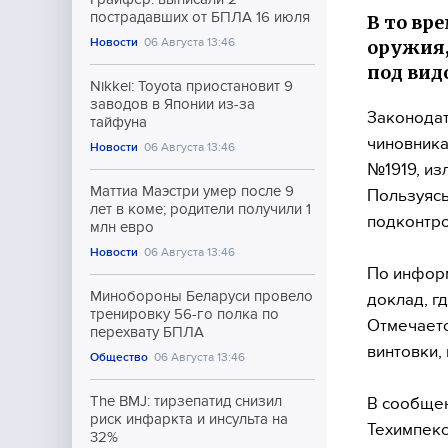
пострадавших от БПЛА 16 июля
В то вр
Новости
06 Августа 13:46
оружия,
под вид
Nikkei: Toyota приостановит 9
заводов в Японии из-за
Законодат
тайфуна
чиновника
Новости
06 Августа 13:46
№1919, из
Маттиа Маэстри умер после 9
Пользуясь
лет в коме; родители получили 1
подконтр
млн евро
Новости
06 Августа 13:46
По информ
Минобороны Беларуси провело
доклад, г
тренировку 56-го полка по
Отмечаетс
перехвату БПЛА
винтовки,
Общество
06 Августа 13:46
The BMJ: тирзепатид снизил
В сообщен
риск инфаркта и инсульта на
Техимпекс
32%