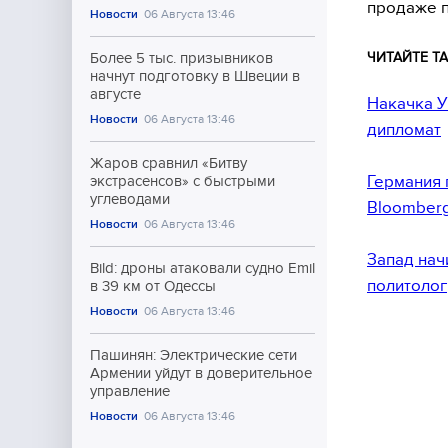
продаже п
Новости
06 Августа 13:46
ЧИТАЙТЕ ТА
Более 5 тыс. призывников
начнут подготовку в Швеции в
августе
Накачка У
Новости
06 Августа 13:46
дипломат
Жаров сравнил «Битву
Германия 
экстрасенсов» с быстрыми
углеводами
Bloomber
Новости
06 Августа 13:46
Запад нач
Bild: дроны атаковали судно Emil
политолог
в 39 км от Одессы
Новости
06 Августа 13:46
Пашинян: Электрические сети
Армении уйдут в доверительное
управление
Новости
06 Августа 13:46