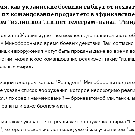
емя, как украинские боевики гибнут от нехва
 их командование продает его в африкански
ом "излишков", пишет телеграм-канал "Резид
ельство Украины дает возможность дополнительного о
м Минобороны во время боевых действий. Так, согласно
лишки вооружения могут быть проданы даже во время в
 этим, украинское командование реализует такие "изли
ольные фирмы.
ации телеграм-канала "Резидент", Минобороны подгот
де указан список вооружения, которое необходимо реали
я, что среди наименований — бронеавтомобили, танки, а
 гранаты и даже бронежилеты.
ии также указано, что реализует вооружение фирма "Н
", которая несколько лет назад уже была участником "сх