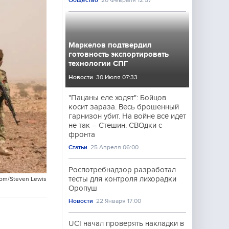
Общество
20 Февраля 12:57
Маркелов подтвердил
готовность экспортировать
технологии СПГ
Новости
30 Июля 07:33
"Пацаны еле ходят": Бойцов
косит зараза. Весь брошенный
гарнизон убит. На войне всё идёт
не так – Стешин. СВОдки с
фронта
Статьи
25 Апреля 06:00
Роспотребнадзор разработал
тесты для контроля лихорадки
com/Steven Lewis
Оропуш
Новости
22 Января 17:00
UCI начал проверять накладки в