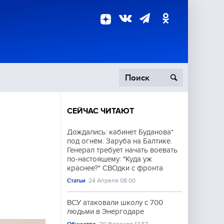
СЕЙЧАС ЧИТАЮТ
пецоперация
Дождались: кабинет Буданова*
под огнём. Заруба на Балтике.
роисшествия
Генерал требует начать воевать
по-настоящему: "Куда уж
краснее?" СВОдки с фронта
Статьи
24 Апреля 08:00
ВСУ атаковали школу с 700
людьми в Энергодаре