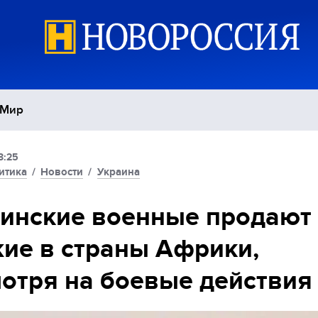
Мир
3:25
Политика
С
итика
/
Новости
/
Украина
Экономика
П
инские военные продают
ие в страны Африки,
Спорт
отря на боевые действия