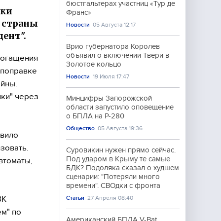
бюстгальтерах участниц «Тур де
тки
Франс»
е страны
Новости
05 Августа 12:17
ент".
Врио губернатора Королев
объявил о включении Твери в
богащения
Золотое кольцо
 поправке
Новости
19 Июля 17:47
ойны.
шки" через
Минцифры Запорожской
области запустило оповещение
о БПЛА на Р-280
Общество
05 Августа 19:36
овило
зовать.
Суровикин нужен прямо сейчас.
Под ударом в Крыму те самые
втоматы,
БДК? Подоляка сказал о худшем
сценарии: "Потеряли много
времени". СВОдки с фронта
ВК
Статьи
27 Апреля 08:40
ем" по
Американский БПЛА V-Bat