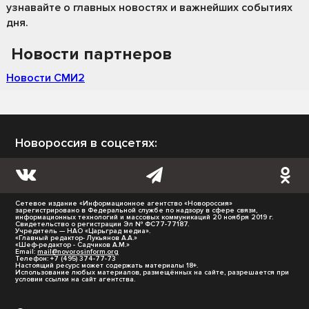
узнавайте о главных новостях и важнейших событиях
дня.
Новости партнеров
Новости СМИ2
Новороссия в соцсетях:
Сетевое издание «Информационное агентство «Новороссия»
зарегистрировано в Федеральной службе по надзору в сфере связи,
информационных технологий и массовых коммуникаций 20 ноября 2019 г.
Свидетельство о регистрации Эл № ФС77-77187.
Учредитель — НАО «Царьград медиа».
«Главный редактор- Лукьянов А.А.»
«Шеф-редактор - Садчиков А.М.»
Email:
mail@novorosinform.org
Телефон: +7 (495) 374-77-73
Настоящий ресурс может содержать материалы 18+.
Использование любых материалов, размещённых на сайте, разрешается при
условии ссылки на сайт агентства.