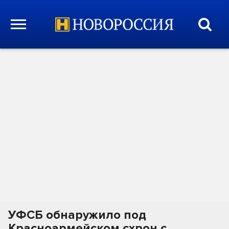
УФСБ обнаружило под
Красноармейском схрон с