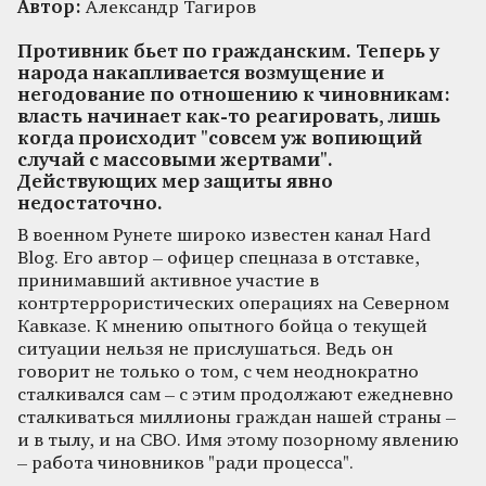
Автор:
Александр Тагиров
Противник бьет по гражданским. Теперь у
народа накапливается возмущение и
негодование по отношению к чиновникам:
власть начинает как-то реагировать, лишь
когда происходит "совсем уж вопиющий
случай с массовыми жертвами".
Действующих мер защиты явно
недостаточно.
В военном Рунете широко известен канал Hard
Blog. Его автор – офицер спецназа в отставке,
принимавший активное участие в
контртеррористических операциях на Северном
Кавказе. К мнению опытного бойца о текущей
ситуации нельзя не прислушаться. Ведь он
говорит не только о том, с чем неоднократно
сталкивался сам – с этим продолжают ежедневно
сталкиваться миллионы граждан нашей страны –
и в тылу, и на СВО. Имя этому позорному явлению
– работа чиновников "ради процесса".