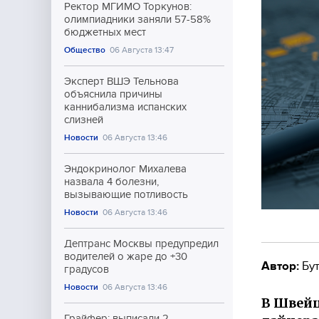
Ректор МГИМО Торкунов:
олимпиадники заняли 57-58%
бюджетных мест
Общество
06 Августа 13:47
Эксперт ВШЭ Тельнова
объяснила причины
каннибализма испанских
слизней
Новости
06 Августа 13:46
Эндокринолог Михалева
назвала 4 болезни,
вызывающие потливость
Новости
06 Августа 13:46
Дептранс Москвы предупредил
водителей о жаре до +30
Автор:
Бут
градусов
Новости
06 Августа 13:46
В Швейц
Грайфер: выписали 2