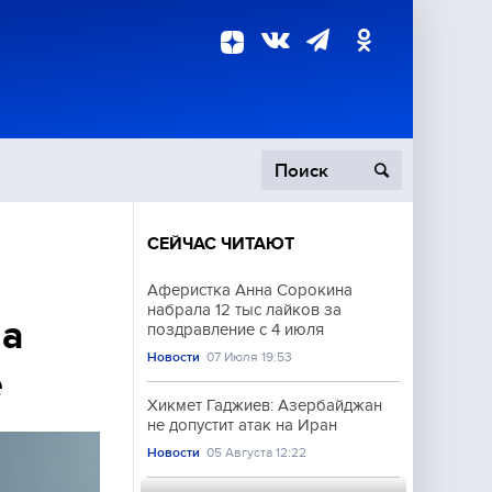
СЕЙЧАС ЧИТАЮТ
пецоперация
Аферистка Анна Сорокина
набрала 12 тыс лайков за
роисшествия
на
поздравление с 4 июля
Новости
07 Июля 19:53
е
Хикмет Гаджиев: Азербайджан
не допустит атак на Иран
Новости
05 Августа 12:22