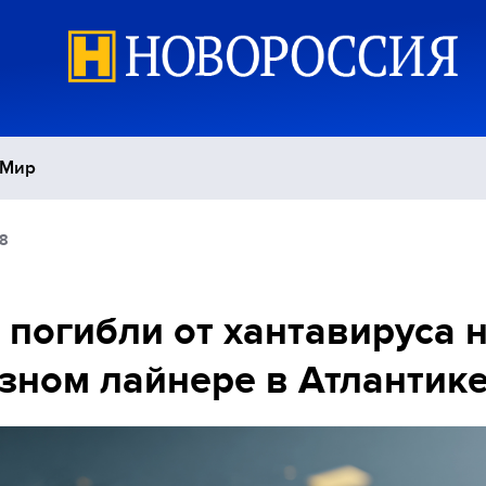
Мир
8
Политика
С
Экономика
П
 погибли от хантавируса 
зном лайнере в Атлантик
Спорт