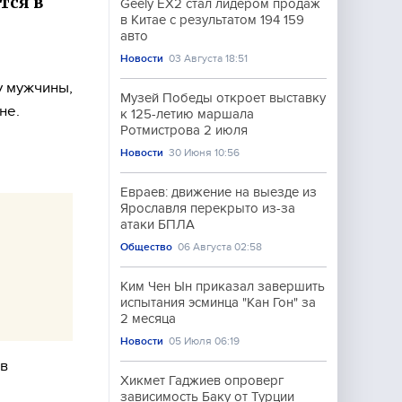
тся в
Geely EX2 стал лидером продаж
в Китае с результатом 194 159
авто
Новости
03 Августа 18:51
у мужчины,
Музей Победы откроет выставку
не.
к 125-летию маршала
Ротмистрова 2 июля
Новости
30 Июня 10:56
Евраев: движение на выезде из
Ярославля перекрыто из-за
атаки БПЛА
Общество
06 Августа 02:58
Ким Чен Ын приказал завершить
испытания эсминца "Кан Гон" за
2 месяца
Новости
05 Июля 06:19
 в
Хикмет Гаджиев опроверг
зависимость Баку от Турции