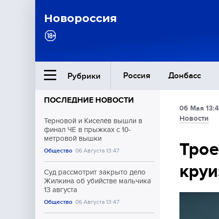
Новороссия
Россия
Донбасс
Рубрики
ПОСЛЕДНИЕ НОВОСТИ
06 Мая 13:4
Ближний Восток
Новости
Терновой и Киселёв вышли в
финал ЧЕ в прыжках с 10-
метровой вышки
Общество
Трое
Общество
06 Августа 13:47
круи
Культура
Суд рассмотрит закрыто дело
Жилкина об убийстве мальчика
13 августа
Общество
06 Августа 13:47