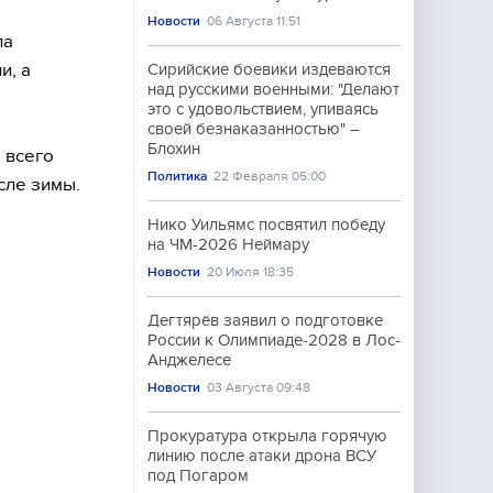
Новости
06 Августа 11:51
ла
и, а
Сирийские боевики издеваются
над русскими военными: "Делают
это с удовольствием, упиваясь
своей безнаказанностью" –
Блохин
 всего
Политика
22 Февраля 05:00
сле зимы.
Нико Уильямс посвятил победу
на ЧМ-2026 Неймару
Новости
20 Июля 18:35
Дегтярёв заявил о подготовке
России к Олимпиаде-2028 в Лос-
Анджелесе
Новости
03 Августа 09:48
Прокуратура открыла горячую
линию после атаки дрона ВСУ
под Погаром