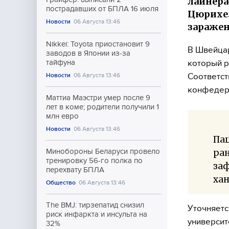
лайнера
пострадавших от БПЛА 16 июля
Цюрихе.
Новости
06 Августа 13:46
заражен
Nikkei: Toyota приостановит 9
В Швейцар
заводов в Японии из-за
который р
тайфуна
Соответс
Новости
06 Августа 13:46
конфедера
Маттиа Маэстри умер после 9
лет в коме; родители получили 1
млн евро
Новости
06 Августа 13:46
Па
ран
Минобороны Беларуси провело
тренировку 56-го полка по
за
перехвату БПЛА
хан
Общество
06 Августа 13:46
The BMJ: тирзепатид снизил
Уточняетс
риск инфаркта и инсульта на
университ
32%