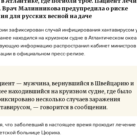
 в Атлантике, где погибли трое. Пациент лечи
 Врач Малинникова предупредила о риске
ия для русских весной на даче
ии зафиксирован случай инфицирования хантавирусом 
анее находился на круизном судне в Атлантическом океа
твующую информацию распространил кабинет министров
ции в официальном пресс-релизе.
циент — мужчина, вернувшийся в Швейцарию и
ее находившийся на круизном судне, где было
фиксировано несколько случаев заражения
тавирусом, — говорится в сообщении.
я, что заболевший в настоящее время проходит лечение
етской больнице Цюриха.