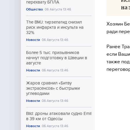
перехвату БПЛА
на 
Общество
06 Августа 13:46
The BMJ: тирзепатид снизил
Хозяин Бе
риск инфаркта и инсульта на
ради пере
32%
Новости
06 Августа 13:46
Ранее Тра
Более 5 тыс. призывников
если Ваши
начнут подготовку в Швеции в
также под
августе
переговор
Новости
06 Августа 13:46
Жаров сравнил «Битву
экстрасенсов» с быстрыми
углеводами
Новости
06 Августа 13:46
Bild: дроны атаковали судно Emil
в 39 км от Одессы
Новости
06 Августа 13:46