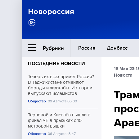
Новороссия
Россия
Донбасс
Рубрики
ПОСЛЕДНИЕ НОВОСТИ
18 Мая 23:1
Ближний Восток
Новости
Теперь их всех примет Россия?
В Таджикистане отменяют
бороды и хиджабы. Из тюрем
Общество
Трам
выпускают исламистов
Общество
09 Августа 06:00
прос
Культура
Терновой и Киселёв вышли в
Ара
финал ЧЕ в прыжках с 10-
метровой вышки
Общество
06 Августа 13:47