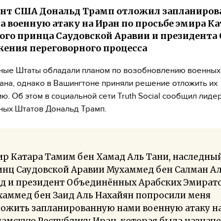
нт США Дональд Трамп отложил запланиро
ра военную атаку на Иран по просьбе эмира Ка
ого принца Саудовской Аравии и президента 
ения переговорного процесса
ые Штаты обладали планом по возобновлению военных
ана, однако в Вашингтоне приняли решение отложить их
ю. Об этом в социальной сети Truth Social сообщил лиде
ых Штатов Дональд Трамп.
р Катара Тамим бен Хамад Аль Тани, наследны
инц Саудовской Аравии Мухаммед бен Салман А
уд и президент Объединённых Арабских Эмират
хаммед бен Заид Аль Нахайян попросили меня
ложить запланированную нами военную атаку н
амскую Республику Иран, которая была назнач