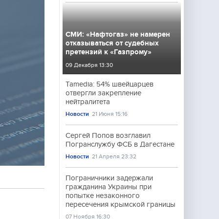
СМИ: «Нафтогаз» не намерен
отказываться от судебных
претензий к «Газпрому»
09 Декабря 13:30
Tamedia: 54% швейцарцев
отвергли закрепление
нейтралитета
Новости
21 Июня 15:16
Сергей Попов возглавил
Погранслужбу ФСБ в Дагестане
Новости
21 Апреля 23:32
Пограничники задержали
гражданина Украины при
попытке незаконного
пересечения крымской границы
07 Ноября 16:30