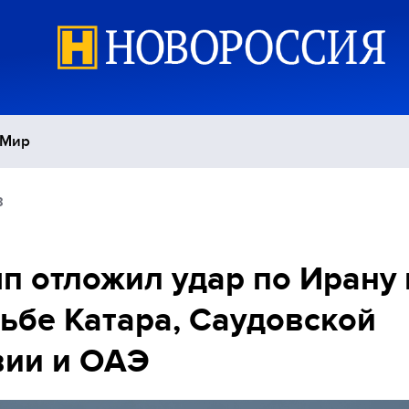
Мир
8
Политика
С
Экономика
П
п отложил удар по Ирану 
ьбе Катара, Саудовской
Спорт
вии и ОАЭ