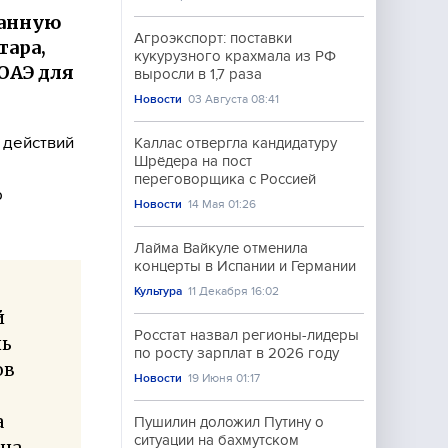
ванную
Агроэкспорт: поставки
тара,
кукурузного крахмала из РФ
ОАЭ для
выросли в 1,7 раза
Новости
03 Августа 08:41
 действий
Каллас отвергла кандидатуру
Шрёдера на пост
переговорщика с Россией
р
Новости
14 Мая 01:26
Лайма Вайкуле отменила
концерты в Испании и Германии
Культура
11 Декабря 16:02
й
Росстат назвал регионы-лидеры
ль
по росту зарплат в 2026 году
ов
Новости
19 Июня 01:17
а
Пушилин доложил Путину о
ситуации на бахмутском
ена