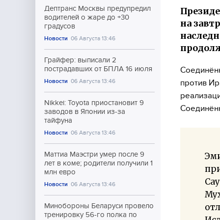
Дептранс Москвы предупредил
Президе
водителей о жаре до +30
на завт
градусов
наследн
Новости
06 Августа 13:46
продолж
Грайфер: выписали 2
пострадавших от БПЛА 16 июля
Соединённ
Новости
06 Августа 13:46
против Ир
реализаци
Nikkei: Toyota приостановит 9
Соединённ
заводов в Японии из-за
тайфуна
Новости
06 Августа 13:46
Маттиа Маэстри умер после 9
Эми
лет в коме; родители получили 1
пр
млн евро
Са
Новости
06 Августа 13:46
Му
от
Минобороны Беларуси провело
тренировку 56-го полка по
Исл