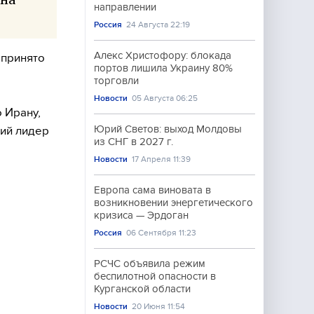
направлении
Россия
24 Августа 22:19
Алекс Христофору: блокада
 принято
портов лишила Украину 80%
торговли
Новости
05 Августа 06:25
 Ирану,
Юрий Светов: выход Молдовы
кий лидер
из СНГ в 2027 г.
Новости
17 Апреля 11:39
Европа сама виновата в
возникновении энергетического
кризиса — Эрдоган
Россия
06 Сентября 11:23
РСЧС объявила режим
беспилотной опасности в
Курганской области
Новости
20 Июня 11:54