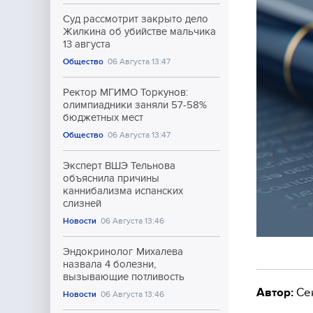
Суд рассмотрит закрыто дело
Жилкина об убийстве мальчика
13 августа
Общество
06 Августа 13:47
Ректор МГИМО Торкунов:
олимпиадники заняли 57-58%
бюджетных мест
Общество
06 Августа 13:47
Эксперт ВШЭ Тельнова
объяснила причины
каннибализма испанских
слизней
Новости
06 Августа 13:46
Эндокринолог Михалева
назвала 4 болезни,
вызывающие потливость
Автор:
Се
Новости
06 Августа 13:46