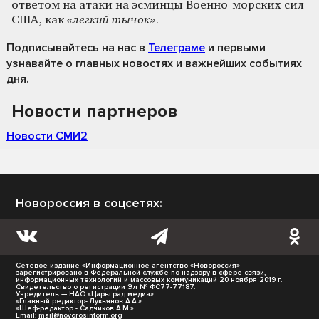
ответом на атаки на эсминцы Военно-морских сил
США, как
«легкий тычок»
.
Подписывайтесь на нас
в
Телеграме
и первыми
узнавайте о главных новостях и важнейших событиях
дня.
Новости партнеров
Новости СМИ2
Новороссия в соцсетях:
Сетевое издание «Информационное агентство «Новороссия»
зарегистрировано в Федеральной службе по надзору в сфере связи,
информационных технологий и массовых коммуникаций 20 ноября 2019 г.
Свидетельство о регистрации Эл № ФС77-77187.
Учредитель — НАО «Царьград медиа».
«Главный редактор- Лукьянов А.А.»
«Шеф-редактор - Садчиков А.М.»
Email:
mail@novorosinform.org