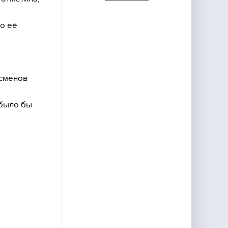
по её
ссменов
 было бы