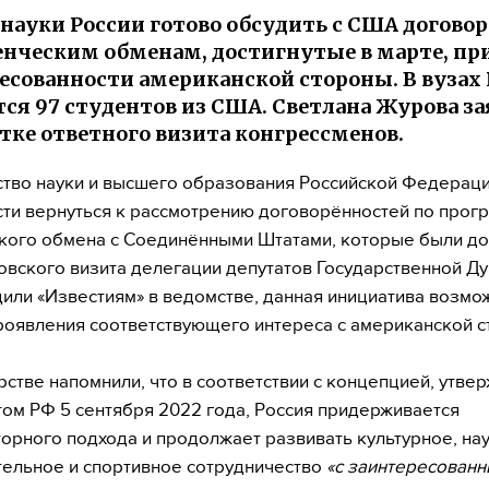
ауки России готово обсудить с США догово
енческим обменам, достигнутые в марте, пр
есованности американской стороны. В вузах
ся 97 студентов из США. Светлана Журова за
тке ответного визита конгрессменов.
тво науки и высшего образования Российской Федераци
сти вернуться к рассмотрению договорённостей по прог
кого обмена с Соединёнными Штатами, которые были до
овского визита делегации депутатов Государственной Д
или «Известиям» в ведомстве, данная инициатива возмо
роявления соответствующего интереса с американской с
рстве напомнили, что в соответствии с концепцией, утве
ом РФ 5 сентября 2022 года, Россия придерживается
орного подхода и продолжает развивать культурное, на
ельное и спортивное сотрудничество
«с заинтересован