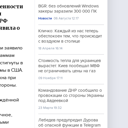
ренности
BGR: без обновлений Windows
хакеры заразили 300 000 ПК
и
Новости
06 Августа 12:17
 РФ
явила о
Кличко: Каждый из нас теперь
обеспокоен тем, что происходит
с воздухом в столице
и заявило
18 Апреля 16:14
раммам
Стоимость тепла для украинцев
стигнуты в
вырастет: Киев пообещал МВФ
умы в США.
не ограничивать цены на газ
жна при
09 Ноября 17:11
тороны.
Командование ДНР сообщило о
провокации со стороны Украины
рждённой
под Авдеевкой
23 Марта 19:32
учное,
Лебедев предупредил Дурова
ными
об опасной функции в Telegram