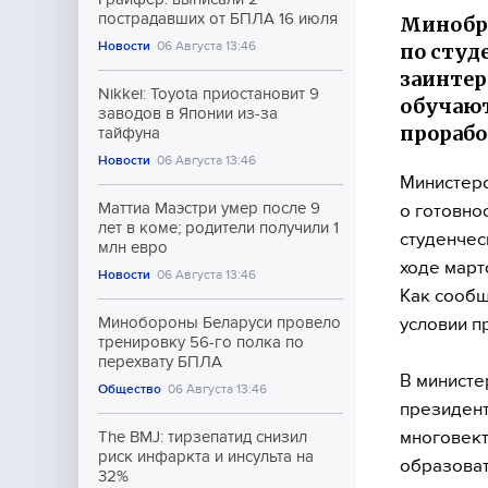
пострадавших от БПЛА 16 июля
Минобрн
Новости
06 Августа 13:46
по студ
заинтер
Nikkei: Toyota приостановит 9
обучают
заводов в Японии из-за
прорабо
тайфуна
Новости
06 Августа 13:46
Министерс
Маттиа Маэстри умер после 9
о готовно
лет в коме; родители получили 1
студенчес
млн евро
ходе март
Новости
06 Августа 13:46
Как сообщ
условии п
Минобороны Беларуси провело
тренировку 56-го полка по
перехвату БПЛА
В министе
Общество
06 Августа 13:46
президент
многовект
The BMJ: тирзепатид снизил
риск инфаркта и инсульта на
образоват
32%