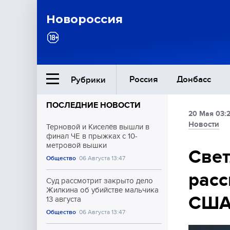
Новороссия
Россия
Донбасс
Рубрики
ПОСЛЕДНИЕ НОВОСТИ
20 Мая 03:
Ближний Восток
Новости
Терновой и Киселёв вышли в
финал ЧЕ в прыжках с 10-
метровой вышки
Общество
Свет
Общество
06 Августа 13:47
расс
Культура
Суд рассмотрит закрыто дело
Жилкина об убийстве мальчика
СШ
13 августа
Общество
06 Августа 13:47