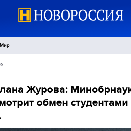
Мир
29
Политика
С
Экономика
П
лана Журова: Минобрнау
мотрит обмен студентами 
Спорт
А