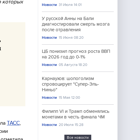
о которых
Новости
31 Июля 14:01
У русской Анны на Бали
диагностировали смерть мозга
после отравления
Новости
15 Июня 08:20
ь
м
ЦБ понизил прогноз роста ВВП
на 2026 год до 0-1%
Новости
05 Августа 18:20
Карнаухов: шопоголизм
спровоцирует "Супер-Эль-
Ниньо"
Новости
15 Мая 12:00
Филипп VI и Трамп обменялись
монетами в честь финала ЧМ
ила
ТАСС
,
Новости
20 Июля 15:28
рии
Все новости
отметила,