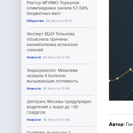
Ректор МГИМО Торкунов:
олимпиадники заняли 57-58%
бюджетных мест
Общество
06 Августа 13:47
Эксперт ВШЭ Тельнова
объяснила причины
каннибализма испанских
слизней
Новости
06 Августа 13:46
Эндокринолог Михалева
назвала 4 болезни,
вызывающие потливость
Новости
06 Августа 13:46
Дептранс Москвы предупредил
водителей о жаре до +30
градусов
Новости
06 Августа 13:46
Автор:
Гон
Грайфер: выписали 2