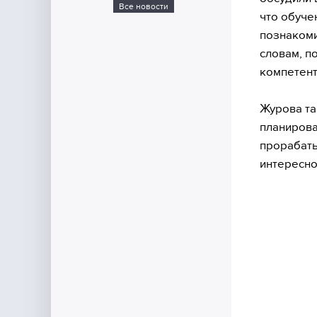
Все новости
что обуче
познакоми
словам, п
компетент
Журова та
планирова
прорабаты
интересно