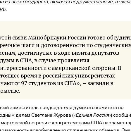
и из всех государств, включая недружественные, в числ
ША»
.
этой связи Минобрнауки России готово обсудит
речные шаги и договоренности по студенчески
енам, достигнутые в ходе визита депутатов
думы в США, в случае проявления
нтересованности с американской стороны. В
тоящее время в российских университетах
чаются 97 студентов из США», – заявили в
омстве.
вый заместитель председателя думского комитета по
дным делам Светлана Журова (
«Единая Россия»
) сообщ
е мартовской встречи с конгрессменами США парламента
возможность возобновления студенческих обменов. Она 