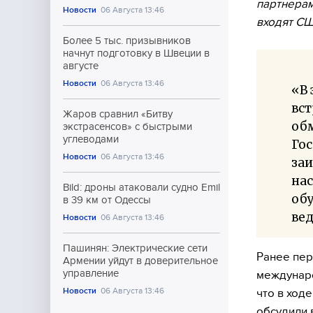
партнерам
Новости
06 Августа 13:46
входят С
Более 5 тыс. призывников
начнут подготовку в Швеции в
августе
Новости
06 Августа 13:46
«В 
вст
Жаров сравнил «Битву
обм
экстрасенсов» с быстрыми
углеводами
Гос
Новости
06 Августа 13:46
заи
нас
Bild: дроны атаковали судно Emil
обу
в 39 км от Одессы
вед
Новости
06 Августа 13:46
Пашинян: Электрические сети
Ранее пер
Армении уйдут в доверительное
управление
междунаро
Новости
06 Августа 13:46
что в ход
обсудили 