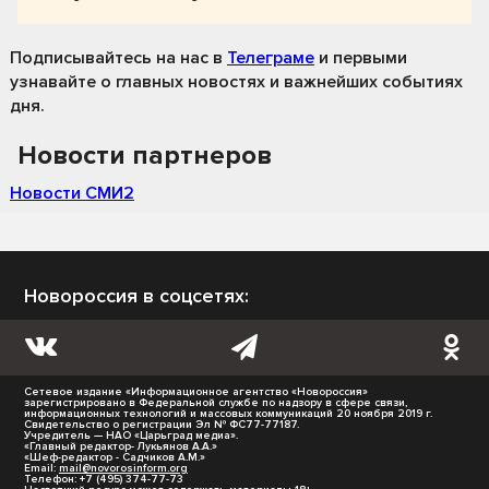
Подписывайтесь на нас
в
Телеграме
и первыми
узнавайте о главных новостях и важнейших событиях
дня.
Новости партнеров
Новости СМИ2
Новороссия в соцсетях:
Сетевое издание «Информационное агентство «Новороссия»
зарегистрировано в Федеральной службе по надзору в сфере связи,
информационных технологий и массовых коммуникаций 20 ноября 2019 г.
Свидетельство о регистрации Эл № ФС77-77187.
Учредитель — НАО «Царьград медиа».
«Главный редактор- Лукьянов А.А.»
«Шеф-редактор - Садчиков А.М.»
Email:
mail@novorosinform.org
Телефон: +7 (495) 374-77-73