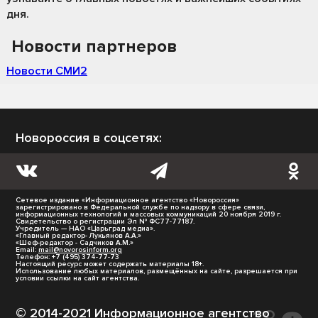
дня.
Новости партнеров
Новости СМИ2
Новороссия в соцсетях:
Сетевое издание «Информационное агентство «Новороссия»
зарегистрировано в Федеральной службе по надзору в сфере связи,
информационных технологий и массовых коммуникаций 20 ноября 2019 г.
Свидетельство о регистрации Эл № ФС77-77187.
Учредитель — НАО «Царьград медиа».
«Главный редактор- Лукьянов А.А.»
«Шеф-редактор - Садчиков А.М.»
Email:
mail@novorosinform.org
Телефон: +7 (495) 374-77-73
Настоящий ресурс может содержать материалы 18+.
Использование любых материалов, размещённых на сайте, разрешается при
условии ссылки на сайт агентства.
© 2014-2021 Информационное агентство