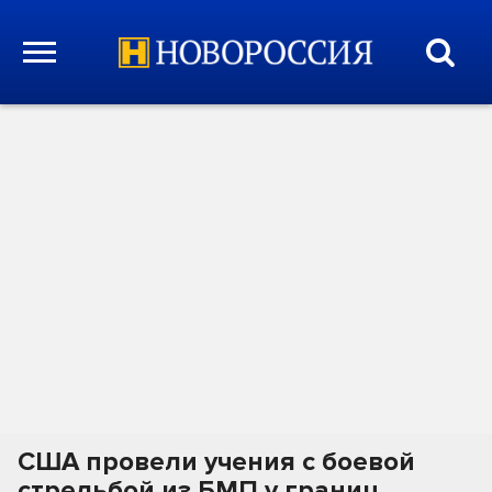
США провели учения с боевой
стрельбой из БМП у границ