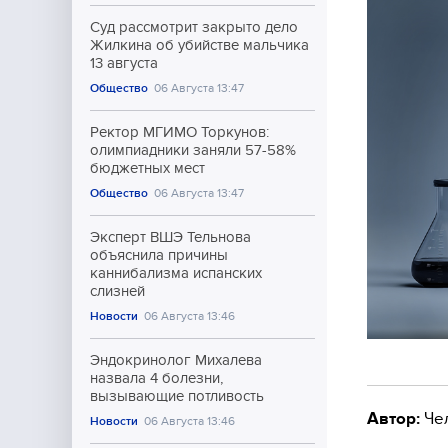
Суд рассмотрит закрыто дело
Жилкина об убийстве мальчика
13 августа
Общество
06 Августа 13:47
Ректор МГИМО Торкунов:
олимпиадники заняли 57-58%
бюджетных мест
Общество
06 Августа 13:47
Эксперт ВШЭ Тельнова
объяснила причины
каннибализма испанских
слизней
Новости
06 Августа 13:46
Эндокринолог Михалева
назвала 4 болезни,
вызывающие потливость
Автор:
Че
Новости
06 Августа 13:46