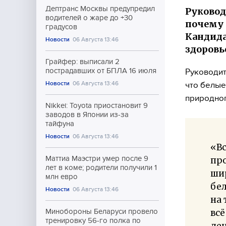
Дептранс Москвы предупредил
Руковод
водителей о жаре до +30
почему 
градусов
Кандида
Новости
06 Августа 13:46
здоровь
Грайфер: выписали 2
пострадавших от БПЛА 16 июля
Руководит
Новости
06 Августа 13:46
что белые
природног
Nikkei: Toyota приостановит 9
заводов в Японии из-за
тайфуна
Новости
06 Августа 13:46
«Вс
Маттиа Маэстри умер после 9
про
лет в коме; родители получили 1
ши
млн евро
бел
Новости
06 Августа 13:46
на 
всё
Минобороны Беларуси провело
тренировку 56-го полка по
ден