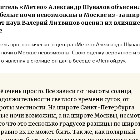
итель «Метео» Александр Шувалов объяснил
белые ночи невозможны в Москве из-за шир
т наук Валерий Литвинов оценил их влияние
е
ель прогностического центра «Метео» Александр Шувал
 ночи в Москве невозможны. Свою оценку вероятности э
о явления в столице он дал в беседе с «Лентой.ру».
ё очень просто. Всё зависит от высоты солнца,
должительности светлого времени суток, от
роты местности. На широте Санкт-Петербурга
ые ночи возможны, а на широте Москвы, несмо
то что это несколько градусов разницы по широт
 равно их не может быть. Так же, как полярный
ь может быть в Архангельске, но полярного дня