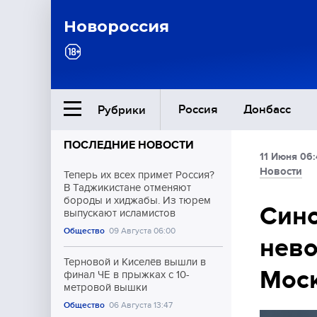
Новороссия
Россия
Донбасс
Рубрики
ПОСЛЕДНИЕ НОВОСТИ
11 Июня 06:
Ближний Восток
Новости
Теперь их всех примет Россия?
В Таджикистане отменяют
бороды и хиджабы. Из тюрем
Общество
Син
выпускают исламистов
Общество
09 Августа 06:00
нево
Культура
Терновой и Киселёв вышли в
Мос
финал ЧЕ в прыжках с 10-
метровой вышки
Общество
06 Августа 13:47