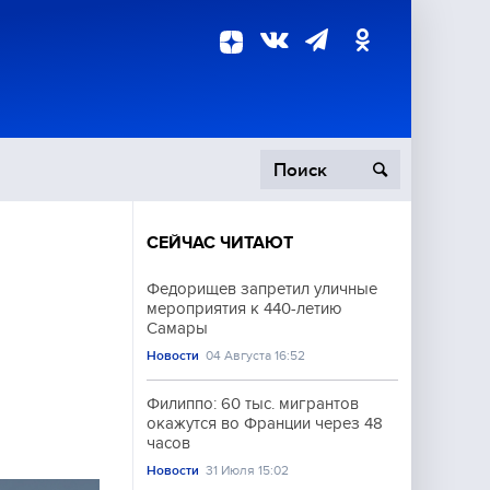
СЕЙЧАС ЧИТАЮТ
пецоперация
Федорищев запретил уличные
мероприятия к 440-летию
роисшествия
Самары
Новости
04 Августа 16:52
Филиппо: 60 тыс. мигрантов
окажутся во Франции через 48
часов
Новости
31 Июля 15:02