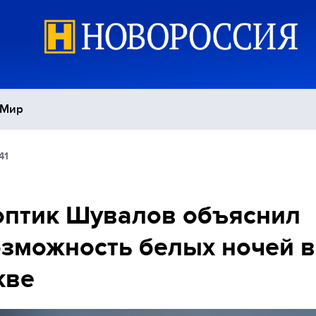
Мир
41
Политика
С
Экономика
П
оптик Шувалов объяснил
зможность белых ночей в
Спорт
кве