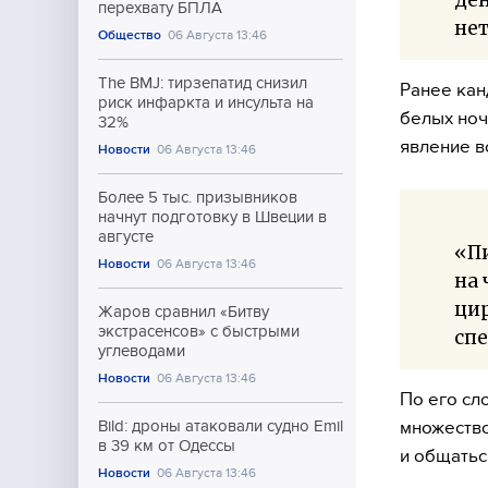
перехвату БПЛА
нет
Общество
06 Августа 13:46
The BMJ: тирзепатид снизил
Ранее кан
риск инфаркта и инсульта на
белых ноч
32%
явление в
Новости
06 Августа 13:46
Более 5 тыс. призывников
начнут подготовку в Швеции в
августе
«Пи
Новости
06 Августа 13:46
на 
цир
Жаров сравнил «Битву
экстрасенсов» с быстрыми
спе
углеводами
Новости
06 Августа 13:46
По его сл
множество
Bild: дроны атаковали судно Emil
в 39 км от Одессы
и общатьс
Новости
06 Августа 13:46