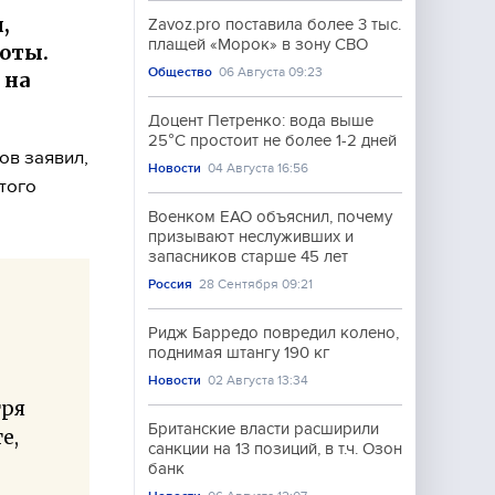
,
Zavoz.pro поставила более 3 тыс.
плащей «Морок» в зону СВО
оты.
Общество
06 Августа 09:23
 на
Доцент Петренко: вода выше
25°C простоит не более 1-2 дней
ов заявил,
Новости
04 Августа 16:56
того
Военком ЕАО объяснил, почему
призывают неслуживших и
запасников старше 45 лет
Россия
28 Сентября 09:21
Ридж Барредо повредил колено,
поднимая штангу 190 кг
Новости
02 Августа 13:34
тря
Британские власти расширили
е,
санкции на 13 позиций, в т.ч. Озон
банк