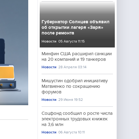
Губернатор Солнцев объявил
об открытии лагеря «Заря»
после ремонта
Новости
05 Августа 11:15
Минфин США расширил санкции
на 20 компаний и 19 танкеров
Новости
28 Апреля 03:14
Мишустин одобрил инициативу
Матвиенко по сокращению
форумов
Новости
29 Июня 19:52
Соцфонд сообщил о росте числа
электронных трудовых книжек
на 3,6 млн
Новости
06 Августа 10:11