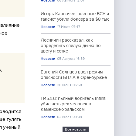
Новости
06 Августа 12:07
Игорь Карпачев: военные ВСУ и
таксист убили боксера за $8 тыс
 влияние
Новости
17 Июля 07:47
ное
Лесничин рассказал, как
определить спелую дыню по
цвету и сетке
Новости
05 Августа 16:59
ь
Евгений Солнцев ввел режим
опасности БПЛА в Оренбуржье
Новости
20 Июня 06:58
ГИБДД: пьяный водитель Infiniti
убил четырех человек в
Каменске-Уральском
роводится
Новости
02 Июля 09:09
ще гулять
л учёный.
Все новости