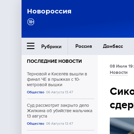
Новороссия
Россия
Донбасс
Рубрики
ПОСЛЕДНИЕ НОВОСТИ
08 Июля 19
Ближний Восток
Новости
Терновой и Киселёв вышли в
финал ЧЕ в прыжках с 10-
метровой вышки
Общество
Сико
Общество
06 Августа 13:47
сдер
Культура
Суд рассмотрит закрыто дело
Жилкина об убийстве мальчика
13 августа
Общество
06 Августа 13:47