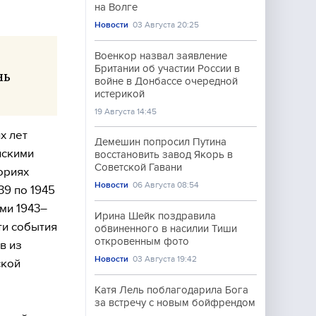
на Волге
Новости
03 Августа 20:25
Военкор назвал заявление
Британии об участии России в
нь
войне в Донбассе очередной
истерикой
19 Августа 14:45
х лет
Демешин попросил Путина
нскими
восстановить завод Якорь в
Советской Гавани
ориях
Новости
06 Августа 08:54
39 по 1945
ми 1943–
Ирина Шейк поздравила
ти события
обвиненного в насилии Тиши
откровенным фото
в из
Новости
03 Августа 19:42
ской
Катя Лель поблагодарила Бога
за встречу с новым бойфрендом