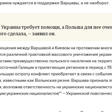
раина нуждается в поддержке Варшавы, а не наоборот.
 Украина требует помощи, а Польша для нее оче
го сделала, – заявил он.
ошения между Варшавой и Киевом на протяжении многи
ся различной трактовкой массового уничтожения украи
стами преимущественно польского населения на террит
осточной Галиции и прилегающих регионов в период с 19
ольшую остроту конфликт приобретает в связи с события
в, известными как Волынская резня. Варшава признала э
, возложив ответственность на украинских националисто
ии украинских националистов** – Украинской повстанче