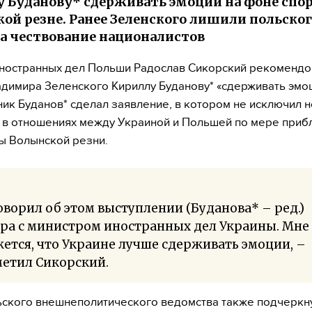
 Буданову* сдерживать эмоции на фоне спор
ой резне. Ранее Зеленского лишили польско
за чествование националистов
ностранных дел Польши Радослав Сикорский рекомендо
димира Зеленского Кириллу Буданову* «сдерживать эмоц
ик Буданов* сделал заявление, в котором не исключил 
 в отношениях между Украиной и Польшей по мере при
ы Волынской резни.
оворил об этом выступлении (Буданова* – ред.)
ра с министром иностранных дел Украины. Мне
ется, что Украине лучше сдерживать эмоции, –
метил Сикорский.
ьского внешнеполитического ведомства также подчеркну