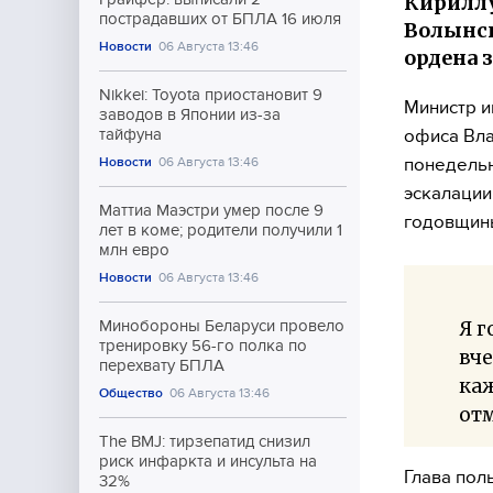
Кириллу
пострадавших от БПЛА 16 июля
Волынск
Новости
06 Августа 13:46
ордена 
Nikkei: Toyota приостановит 9
Министр и
заводов в Японии из-за
офиса Вла
тайфуна
понедельн
Новости
06 Августа 13:46
эскалации
Маттиа Маэстри умер после 9
годовщин
лет в коме; родители получили 1
млн евро
Новости
06 Августа 13:46
Я г
Минобороны Беларуси провело
тренировку 56-го полка по
вче
перехвату БПЛА
каж
Общество
06 Августа 13:46
от
The BMJ: тирзепатид снизил
риск инфаркта и инсульта на
Глава пол
32%