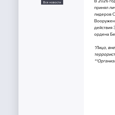
В 2026 го
Все новости
принял ли
лидеров О
Вооруженн
действия 
ордена Бе
*Лицо, вн
террорист
**Организ