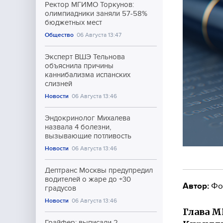
Ректор МГИМО Торкунов:
олимпиадники заняли 57-58%
бюджетных мест
Общество
06 Августа 13:47
Эксперт ВШЭ Тельнова
объяснила причины
каннибализма испанских
слизней
Новости
06 Августа 13:46
Эндокринолог Михалева
назвала 4 болезни,
вызывающие потливость
Новости
06 Августа 13:46
Дептранс Москвы предупредил
водителей о жаре до +30
Автор:
Фо
градусов
Новости
06 Августа 13:46
Глава М
Грайфер: выписали 2