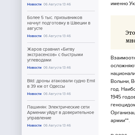
именно Ук
Новости
06 Августа 13:46
Более 5 тыс. призывников
начнут подготовку в Швеции в
августе
Это
Новости
06 Августа 13:46
мно
Жаров сравнил «Битву
экстрасенсов» с быстрыми
Взаимоотн
углеводами
осложняют
Новости
06 Августа 13:46
национали
Волыни, В
Bild: дроны атаковали судно Emil
в 39 км от Одессы
год. Наиб
Новости
06 Августа 13:46
1945 годо
геноцидом
Пашинян: Электрические сети
Организац
Армении уйдут в доверительное
управление
армии**.
Новости
06 Августа 13:46