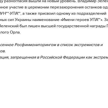
ду разногласия вышли на новый уровень. Владимир Зеле
чное участие в церемонии перезахоронения останков од
УН**-УПА**, а также присвоил одному из подразделений
ых сил Украины наименование «Имени героев УПА**». За
Зеленский был лишен высшей государственной награды 
лого Орла.
есенное Росфинмониторингом в список экстремистов и
ов.
ация, запрещенная в Российской Федерации как экстрем