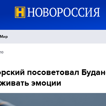
Мир
:10
Политика
С
Экономика
П
рский посоветовал Будан
живать эмоции
Спорт