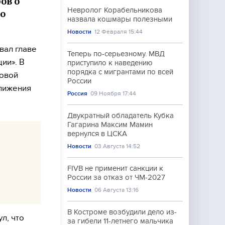
ов о
Невролог Корабельникова
го
назвала кошмары полезными
Новости
12 Февраля 15:44
вал главе
Теперь по-серьезному. МВД
ии». В
приступило к наведению
порядка с мигрантами по всей
новой
России
ближения
Россия
09 Ноября 17:44
Двукратный обладатель Кубка
Гагарина Максим Мамин
вернулся в ЦСКА
Новости
03 Августа 14:52
FIVB не применит санкции к
России за отказ от ЧМ-2027
Новости
06 Августа 13:16
В Костроме возбудили дело из-
л, что
за гибели 11-летнего мальчика