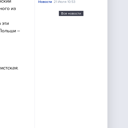
нский
Новости
21 Июля 10:53
ного из
Все новости
 эти
Польши –
истская.