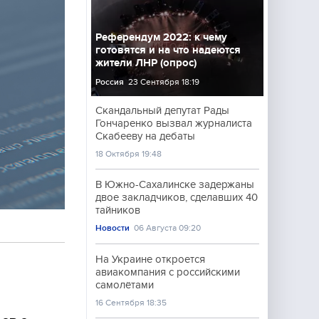
Референдум 2022: к чему
готовятся и на что надеются
жители ЛНР (опрос)
Россия
23 Сентября 18:19
Скандальный депутат Рады
Гончаренко вызвал журналиста
Скабееву на дебаты
18 Октября 19:48
В Южно-Сахалинске задержаны
двое закладчиков, сделавших 40
тайников
Новости
06 Августа 09:20
На Украине откроется
авиакомпания с российскими
самолётами
16 Сентября 18:35