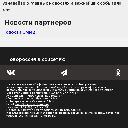
узнавайте о главных новостях и важнейших событиях
дня.
Новости партнеров
Новости СМИ2
Новороссия в соцсетях:
Сетевое издание «Информационное агентство «Новороссия»
зарегистрировано в Федеральной службе по надзору в сфере связи,
информационных технологий и массовых коммуникаций 20 ноября 2019 г.
Свидетельство о регистрации Эл № ФС77-77187.
Учредитель — НАО «Царьград медиа».
«Главный редактор- Лукьянов А.А.»
«Шеф-редактор - Садчиков А.М.»
Email:
mail@novorosinform.org
Телефон: +7 (495) 374-77-73
Настоящий ресурс может содержать материалы 18+.
Использование любых материалов, размещённых на сайте, разрешается при
условии ссылки на сайт агентства.