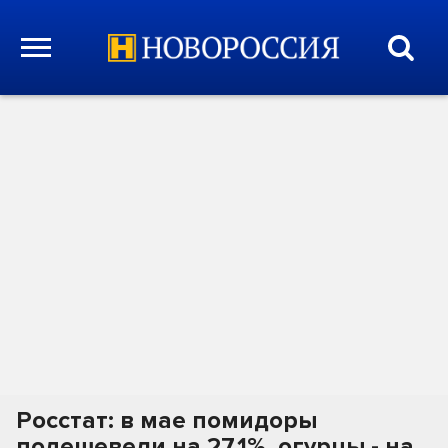
Росстат: в мае помидоры
подешевели на 27,1%, огурцы - на