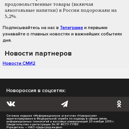
продовольственные товары (включая
алкогольные напитки) в России подорожали на
5,2%.
Подписывайтесь на нас
в
Телеграме
и первыми
узнавайте о главных новостях и важнейших событиях
дня.
Новости партнеров
Новости СМИ2
Новороссия в соцсетях:
Сетевое издание «Информационное агентство «Новороссия»
зарегистрировано в Федеральной службе по надзору в сфере связи,
информационных технологий и массовых коммуникаций 20 ноября 2019 г.
Свидетельство о регистрации Эл № ФС77-77187.
Учредитель — НАО «Царьград медиа».