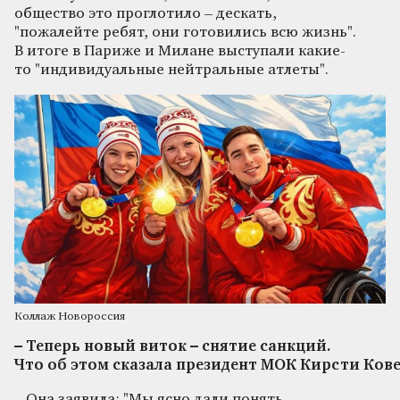
общество это проглотило – дескать,
"пожалейте ребят, они готовились всю жизнь".
В итоге в Париже и Милане выступали какие-
то "индивидуальные нейтральные атлеты".
Коллаж Новороссия
– Теперь н
овый
виток
–
снятие
санкций
.
Что
об
этом
сказала
президент
МОК
Кирсти
Ков
– Она заявила: "Мы ясно дали понять,