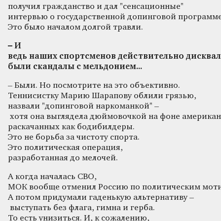
получил гражданство и дал "сенсационные"
интервью о государственной допинговой программе
Это было началом долгой травли.
– И
ведь
наших
спортсменов
действительно
дисква
были
скандалы
с
мельдонием
...
– Были. Но посмотрите на это объективно.
Теннисистку Марию Шарапову облили грязью,
назвали "допинговой наркоманкой" –
хотя она выглядела дюймовочкой на фоне американ
раскачанных как бодибилдеры.
Это не борьба за чистоту спорта.
Это политическая операция,
разработанная до мелочей.
А когда началась СВО,
МОК вообще отменил Россию по политическим мот
А потом придумали гаденькую альтернативу –
выступать без флага, гимна и герба.
То есть унизиться. И, к сожалению,