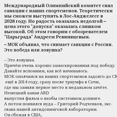
Международный Олимпийский комитет снял
санкции с наших спортсменов. Теоретически
мы сможем выступить в Лос-Анджелесе в
2028 году. Но радость оказалась недолгой –
цена этого "допуска" оказалась слишком
высокой. Об этом говорим с обозревателем
"Царьграда" Андреем Ревнивцевым.
–
МОК
объявил
,
что
снимает
санкции
с
России
.
Это
победа
или
ловушка
?
– Это ловушка.
Причём очень хорошо замаскированная под победу.
Давайте вспомним, как всё начиналось.
МОК ополчился на наших спортсменов задолго до С
ещё в 2014 году, сразу после триумфа в Сочи,
где мы заняли первое место в медальном зачёте.
Немецкий канал ARD
выпустил фильм о якобы системном допинге.
А потом появился иуда – Григорий Родченков, экс-
глава нашей антидопинговой лаборатории.
Он сбежал в США,