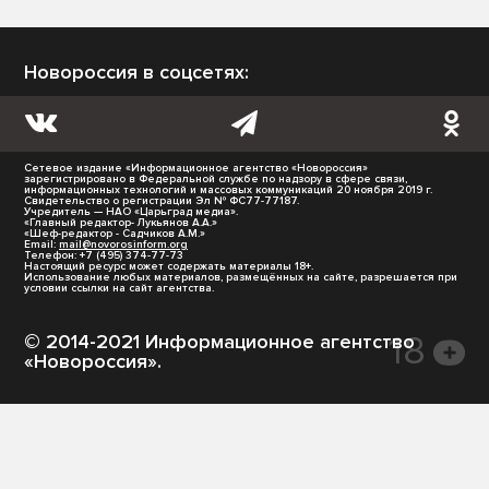
Новороссия в соцсетях:
Сетевое издание «Информационное агентство «Новороссия»
зарегистрировано в Федеральной службе по надзору в сфере связи,
информационных технологий и массовых коммуникаций 20 ноября 2019 г.
Свидетельство о регистрации Эл № ФС77-77187.
Учредитель — НАО «Царьград медиа».
«Главный редактор- Лукьянов А.А.»
«Шеф-редактор - Садчиков А.М.»
Email:
mail@novorosinform.org
Телефон: +7 (495) 374-77-73
Настоящий ресурс может содержать материалы 18+.
Использование любых материалов, размещённых на сайте, разрешается при
условии ссылки на сайт агентства.
© 2014-2021 Информационное агентство
«Новороссия».