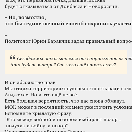
мол, это первая ласточка, дальше Москва
будет отказываться от Донбасса и Новороссии.
–
Но
,
возможно
,
это
был
единственный
способ
сохранить
участи
–
Политолог Юрий Баранчик задал правильный вопро
Сегодня
мы
отказываемся
от
спортсменов
из
че
Что
будет
завтра
?
От
чего
ещё
откажемся
?
И он абсолютно прав.
Мы отдали территориальную целостность ради сомн
Анджелес. Но и это ещё не всё.
Есть большая вероятность, что нас снова обманут.
МОК может в последний момент ужесточить условия
Вспомните крылатую фразу:
"Кто между войной и позором выбирает позор –
получит и войну, и позор".