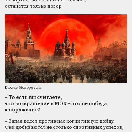
У спортсменов войны нет. Значит,
останется только позор.
Коллаж Новороссия
–
То
есть
вы
считаете
,
что
возвращение
в
МОК
–
это
не
победа
,
а
поражение
?
– Запад ведет против нас когнитивную войну.
Они добиваются не столько спортивных успехов,