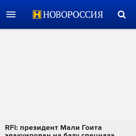
RFI: президент Мали Гоита
эвакуирован на базу спецназа