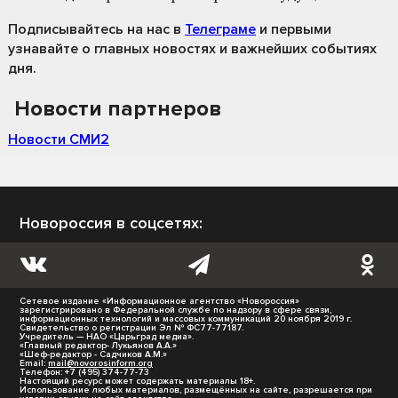
Подписывайтесь на нас
в
Телеграме
и первыми
узнавайте о главных новостях и важнейших событиях
дня.
Новости партнеров
Новости СМИ2
Новороссия в соцсетях:
Сетевое издание «Информационное агентство «Новороссия»
зарегистрировано в Федеральной службе по надзору в сфере связи,
информационных технологий и массовых коммуникаций 20 ноября 2019 г.
Свидетельство о регистрации Эл № ФС77-77187.
Учредитель — НАО «Царьград медиа».
«Главный редактор- Лукьянов А.А.»
«Шеф-редактор - Садчиков А.М.»
Email:
mail@novorosinform.org
Телефон: +7 (495) 374-77-73
Настоящий ресурс может содержать материалы 18+.
Использование любых материалов, размещённых на сайте, разрешается при