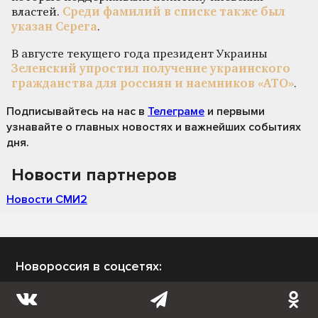
властей.
Среди фамилий в списке также был
указан Серега
.
В августе текущего года президент Украины
Зеленский упростил получение украинского
гражданства для россиян и наемников «АТО»
.
Подписывайтесь на нас
в
Телеграме
и первыми
узнавайте о главных новостях и важнейших событиях
дня.
Новости партнеров
Новости СМИ2
Новороссия в соцсетях: